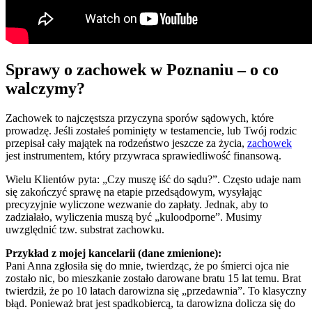
Sprawy o zachowek w Poznaniu – o co
walczymy?
Zachowek to najczęstsza przyczyna sporów sądowych, które
prowadzę. Jeśli zostałeś pominięty w testamencie, lub Twój rodzic
przepisał cały majątek na rodzeństwo jeszcze za życia,
zachowek
jest instrumentem, który przywraca sprawiedliwość finansową.
Wielu Klientów pyta: „Czy muszę iść do sądu?”. Często udaje nam
się zakończyć sprawę na etapie przedsądowym, wysyłając
precyzyjnie wyliczone wezwanie do zapłaty. Jednak, aby to
zadziałało, wyliczenia muszą być „kuloodporne”. Musimy
uwzględnić tzw. substrat zachowku.
Przykład z mojej kancelarii (dane zmienione):
Pani Anna zgłosiła się do mnie, twierdząc, że po śmierci ojca nie
zostało nic, bo mieszkanie zostało darowane bratu 15 lat temu. Brat
twierdził, że po 10 latach darowizna się „przedawnia”. To klasyczny
błąd. Ponieważ brat jest spadkobiercą, ta darowizna dolicza się do