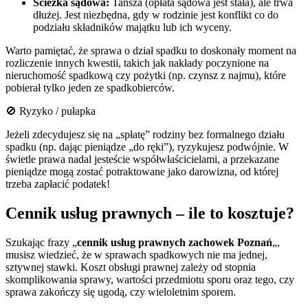
Ścieżka sądowa:
Tańsza (opłata sądowa jest stała), ale trwa
dłużej. Jest niezbędna, gdy w rodzinie jest konflikt co do
podziału składników majątku lub ich wyceny.
Warto pamiętać, że sprawa o dział spadku to doskonały moment na
rozliczenie innych kwestii, takich jak nakłady poczynione na
nieruchomość spadkową czy pożytki (np. czynsz z najmu), które
pobierał tylko jeden ze spadkobierców.
🚫 Ryzyko / pułapka
Jeżeli zdecydujesz się na „spłatę” rodziny bez formalnego działu
spadku (np. dając pieniądze „do ręki”), ryzykujesz podwójnie. W
świetle prawa nadal jesteście współwłaścicielami, a przekazane
pieniądze mogą zostać potraktowane jako darowizna, od której
trzeba zapłacić podatek!
Cennik usług prawnych – ile to kosztuje?
Szukając frazy „
cennik usług prawnych zachowek Poznań
„,
musisz wiedzieć, że w sprawach spadkowych nie ma jednej,
sztywnej stawki. Koszt obsługi prawnej zależy od stopnia
skomplikowania sprawy, wartości przedmiotu sporu oraz tego, czy
sprawa zakończy się ugodą, czy wieloletnim sporem.