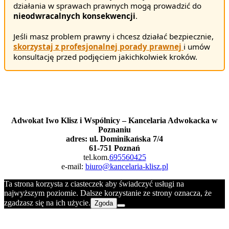
działania w sprawach prawnych mogą prowadzić do
nieodwracalnych konsekwencji
.
Jeśli masz problem prawny i chcesz działać bezpiecznie,
skorzystaj z profesjonalnej porady prawnej
i umów
konsultację przed podjęciem jakichkolwiek kroków.
Masz pytania?
Zadzwoń lub napisz
Adwokat Iwo Klisz i Wspólnicy – Kancelaria Adwokacka w
Poznaniu
adres: ul. Dominikańska 7/4
61-751 Poznań
tel.kom.
695560425
e-mail:
biuro@kancelaria-klisz.pl
Ta strona korzysta z ciasteczek aby świadczyć usługi na
najwyższym poziomie. Dalsze korzystanie ze strony oznacza, że
zgadzasz się na ich użycie.
Zgoda