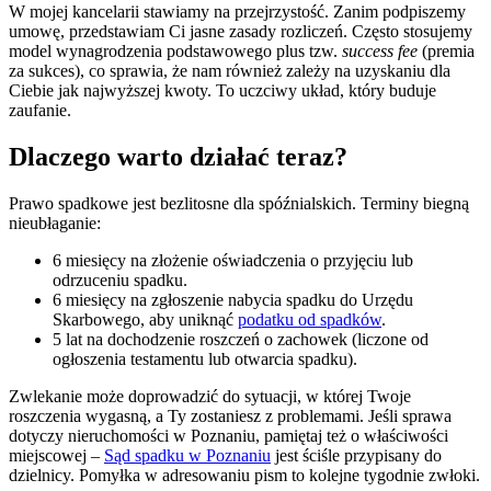
W mojej kancelarii stawiamy na przejrzystość. Zanim podpiszemy
umowę, przedstawiam Ci jasne zasady rozliczeń. Często stosujemy
model wynagrodzenia podstawowego plus tzw.
success fee
(premia
za sukces), co sprawia, że nam również zależy na uzyskaniu dla
Ciebie jak najwyższej kwoty. To uczciwy układ, który buduje
zaufanie.
Dlaczego warto działać teraz?
Prawo spadkowe jest bezlitosne dla spóźnialskich. Terminy biegną
nieubłaganie:
6 miesięcy na złożenie oświadczenia o przyjęciu lub
odrzuceniu spadku.
6 miesięcy na zgłoszenie nabycia spadku do Urzędu
Skarbowego, aby uniknąć
podatku od spadków
.
5 lat na dochodzenie roszczeń o zachowek (liczone od
ogłoszenia testamentu lub otwarcia spadku).
Zwlekanie może doprowadzić do sytuacji, w której Twoje
roszczenia wygasną, a Ty zostaniesz z problemami. Jeśli sprawa
dotyczy nieruchomości w Poznaniu, pamiętaj też o właściwości
miejscowej –
Sąd spadku w Poznaniu
jest ściśle przypisany do
dzielnicy. Pomyłka w adresowaniu pism to kolejne tygodnie zwłoki.