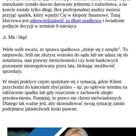
mieszkanie zostało dawno darowane jednemu z rodzeństwa, a na
koncie zostały tylko długi. Bez profesjonalnej analizy możesz
przyjąć spadek, który wpędzi Cię w kłopoty finansowe. Tutaj
kluczowa jest
odpowiedzialność za długi spadkowe
i świadome
podjęcie decyzji w terminie 6 miesięcy.
⚠️ Mit / błąd
Wiele osób uważa, że sprawa spadkowa „dzieje się z urzędu”. To
nieprawda. Jeśli nie złożysz wniosku do sądu lub nie udasz się do
notariusza, stan prawny nieruchomości czy kont bankowych
pozostanie nieuregulowany przez lata, blokując możliwość
sprzedaży.
W mojej praktyce często spotykam się z sytuacją, gdzie Klient
przychodzi do kancelarii zbyt późno – np. po upływie terminu na
odrzucenie spadku lub gdy roszczenie o zachowek uległo
przedawnieniu. Pamiętaj, że prawo nie chroni nieświadomych.
Dlatego tak ważne jest, aby skonsultować swoją sytuację zanim
podejmiesz jakiekolwiek kroki prawne.