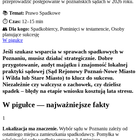
przeprowadzić postępowanie w poznańskich sądach w 2026 roku.
📚
Temat:
Prawo Spadkowe
⏱️
Czas:
12–15 min
👥
Dla kogo:
Spadkobiercy, Pominięci w testamencie, Osoby
planujące sukcesję
W pigułce
Jeśli szukasz wsparcia w sprawach spadkowych w
Poznaniu, musisz działać strategicznie. Dobre
przygotowanie, audyt majątku i znajomość lokalnej
praktyki sądowej (Sąd Rejonowy Poznań-Nowe Miasto
i Wilda lub Stare Miasto) to klucz do sukcesu.
Niezależnie czy walczysz o zachowek, czy dzielisz
spadek – błędy na etapie wniosku kosztują lata stresu.
W pigułce — najważniejsze fakty
1
Lokalizacja ma znaczenie.
Wybór sądu w Poznaniu zależy od
ostatniego miejsca zamieszkania spadkodawcy. Pomyłka w
właściwości sądu wydłuża sprawę o 3-4 miesiące.