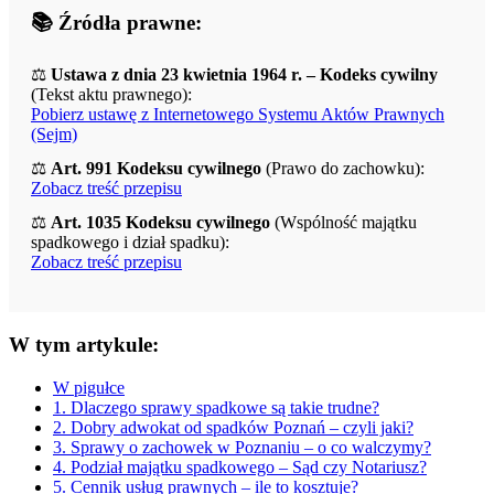
📚 Źródła prawne:
⚖️
Ustawa z dnia 23 kwietnia 1964 r. – Kodeks cywilny
(Tekst aktu prawnego):
Pobierz ustawę z Internetowego Systemu Aktów Prawnych
(Sejm)
⚖️
Art. 991 Kodeksu cywilnego
(Prawo do zachowku):
Zobacz treść przepisu
⚖️
Art. 1035 Kodeksu cywilnego
(Wspólność majątku
spadkowego i dział spadku):
Zobacz treść przepisu
W tym artykule:
W pigułce
1. Dlaczego sprawy spadkowe są takie trudne?
2. Dobry adwokat od spadków Poznań – czyli jaki?
3. Sprawy o zachowek w Poznaniu – o co walczymy?
4. Podział majątku spadkowego – Sąd czy Notariusz?
5. Cennik usług prawnych – ile to kosztuje?