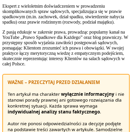
Ekspert z wieloletnim doświadczeniem w prowadzeniu
skomplikowanych spraw sądowych, specjalizująca się w prawie
spadkowym (m.in. zachowek, dział spadku, stwierdzenie nabycia
spadku) oraz prawie rodzinnym (rozwody, podział majątku).
Z pasją edukuje w zakresie prawa, prowadząc popularny kanał na
YouTube „Prawo Spadkowe dla Każdego” oraz blog prawniczy. W
przystępny sposób wyjaśnia zawiłości postępowań sądowych,
pomagając Klientom zrozumieć ich prawa i obowiązki. W swojej
praktyce łączy merytoryczną wiedzę z empatycznym podejściem,
skutecznie reprezentując interesy Klientów na salach sądowych w
całej Polsce.
WAŻNE – PRZECZYTAJ PRZED DZIAŁANIEM
Ten artykuł ma charakter
wyłącznie informacyjny
i nie
stanowi porady prawnej ani gotowego rozwiązania dla
konkretnej sytuacji. Każda sprawa wymaga
indywidualnej analizy stanu faktycznego
.
Autor nie ponosi odpowiedzialności za decyzje podjęte
na podstawie treści zawartych w artykule. Samodzielne