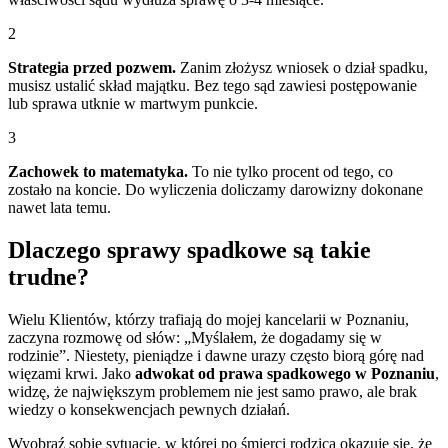
2
Strategia przed pozwem.
Zanim złożysz wniosek o dział spadku,
musisz ustalić skład majątku. Bez tego sąd zawiesi postępowanie
lub sprawa utknie w martwym punkcie.
3
Zachowek to matematyka.
To nie tylko procent od tego, co
zostało na koncie. Do wyliczenia doliczamy darowizny dokonane
nawet lata temu.
Dlaczego sprawy spadkowe są takie
trudne?
Wielu Klientów, którzy trafiają do mojej kancelarii w Poznaniu,
zaczyna rozmowę od słów: „Myślałem, że dogadamy się w
rodzinie”. Niestety, pieniądze i dawne urazy często biorą górę nad
więzami krwi. Jako
adwokat od prawa spadkowego w Poznaniu
,
widzę, że największym problemem nie jest samo prawo, ale brak
wiedzy o konsekwencjach pewnych działań.
Wyobraź sobie sytuację, w której po śmierci rodzica okazuje się, że