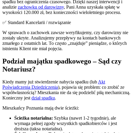
spadku bez ograniczenia czasowego. Dzięki naszej interwencji i
analizie
zachowku od darowizny
, Pani Anna uzyskała spłatę w
wysokości 120.000 zł, bez konieczności wieloletniego procesu.
✅ Standard Kancelarii / rozwiązanie
W sprawach o zachowek zawsze weryfikujemy, czy darowizny nie
zostały ukryte. Analizujemy przepływy na kontach bankowych
zmarłego z ostatnich lat. To często „znajduje” pieniądze, o których
istnieniu Klient nie miał pojęcia.
Podział majątku spadkowego – Sąd czy
Notariusz?
Kiedy mamy już stwierdzenie nabycia spadku (lub
Akt
Poświadczenia Dziedziczenia
), pojawia się problem: co zrobić ze
współwłasnością? Mieszkania nie da się podzielić piłą mechaniczną.
Konieczny jest
dział spadku
.
Mieszkańcy Poznania mają dwie ścieżki:
Ścieżka notarialna:
Szybka (nawet 1-2 tygodnie), ale
wymaga pełnej zgody wszystkich spadkobierców i jest
droższa (taksa notarialna).