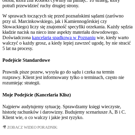
osoba, która zna Kodeks cywilny na pamięć. To strateg, który
potrafi przewidzieć ruchy drugiej strony.
W sprawach toczących się przed poznańskimi sądami (zarówno
przy ul. Marcinkowskiego, jak i Kamiennogórskiej czy
Słowackiego) liczy się znajomość specyfiki orzekania. Każdy sędzia
kładzie nacisk na nieco inne aspekty materiału dowodowego.
Doświadczona
kancelaria spadkowa w Poznaniu
wie, kiedy warto
walczyć o każdy grosz, a kiedy lepiej zawrzeć ugodę, by nie stracić
5 lat na procesy.
Podejście Standardowe
Prawnik pisze pozew, wysyła go do sądu i czeka na termin
rozprawy. Klient jest informowany tylko o terminach, często nie
rozumiejąc strategii.
Moje Podejście (Kancelaria Klisz)
Najpierw audytujemy sytuację. Sprawdzamy księgi wieczyste,
historię rachunków i darowizny. Budujemy scenariusze A, B i C.
Klient wie, o co walczy i jakie jest ryzyko.
🎥 ZOBACZ WIDEO PORADNIK: