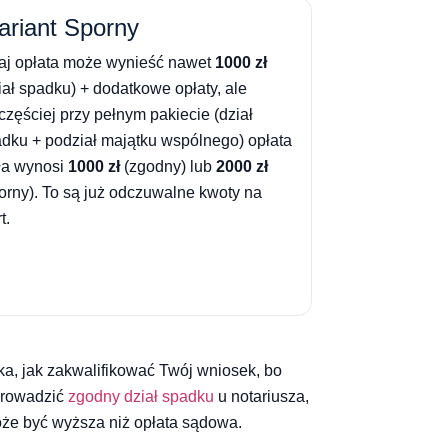
riant Sporny
aj opłata może wynieść nawet
1000 zł
iał spadku) + dodatkowe opłaty, ale
częściej przy pełnym pakiecie (dział
dku + podział majątku wspólnego) opłata
ła wynosi
1000 zł
(zgodny) lub
2000 zł
orny). To są już odczuwalne kwoty na
t.
ka, jak zakwalifikować Twój wniosek, bo
eprowadzić
zgodny dział spadku
u notariusza,
może być wyższa niż opłata sądowa.