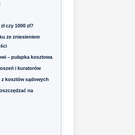
:
 zł czy 1000 zł?
dku ze zniesieniem
ści
dowi – pułapka kosztowa
łoszeń i kuratorów
e z kosztów sądowych
 oszczędzać na