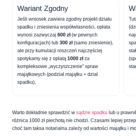
Wariant Zgodny
Wa
Jeśli wniosek zawiera zgodny projekt działu
Tut
spadku i zniesienia współwłasności, opłata
(dz
wynosi zazwyczaj
600 zł
(w pewnych
naj
konfiguracjach) lub
300 zł
(samo zniesienie),
spa
ale przy kumulacji roszczeń najczęściej
sta
spotykamy się z opłatą
1000 zł
za
(sp
kompleksowe „wyczyszczenie” spraw
star
majątkowych (podział majątku + dział
spadku).
Warto dokładnie sprawdzić w
sądzie spadku
lub u prawni
różnica 1000 zł piechotą nie chodzi. Czasami lepiej prz
choć tam taksa notarialna zależy od wartości majątku i 