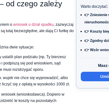
 – od czego zależy
Warto doczytać:
👉 Zniesienie
nieruchomośc
taniem o
wniosek o dział spadku
, zazwyczaj
 są tutaj bezwzględne, ale dają Ci furtkę do
👉 Koszty bi
👉 Zgodny dzi
żnia dwie sytuacje:
👉 Wzór wnios
ustalili plan podziału (np. Ty bierzesz
) i podpiszą się pod wnioskiem, sąd
Masz 
ie musi rozstrzygać sporu.
Umów
p. wujek nie chce się wyprowadzić, albo
liczyć się z opłatą w wysokości 1000 zł.
da wniosek (wnioskodawca). Dopiero w
dzielić te koszty na pozostałych