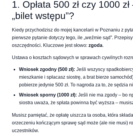
1. Opłata 500 zł czy 1000 zł
„bilet wstępu”?
Kiedy przychodzisz do mojej kancelarii w Poznaniu z py
pierwsze pytanie dotyczy tego, ile „weźmie sąd”. Przepisy
oszczędności. Kluczowe jest słowo:
zgoda
.
Ustawa o kosztach sądowych w sprawach cywilnych rozró
Wniosek zgodny (500 zł):
Jeśli wszyscy spadkobiercy 
mieszkanie i spłacasz siostrę, a brat bierze samochód
pobierze jedynie 500 zł. To nagroda za to, że sędzia n
Wniosek sporny (1000 zł):
Jeśli nie ma zgody – bo n
siostra uważa, że spłata powinna być wyższa – musisz 
Musisz pamiętać, że opłatę uiszcza ta osoba, która skła
orzeczeniu kończącym sprawę sąd może (ale nie musi) roz
uczestników.