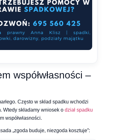
iem współwłasności –
marłego. Często w skład spadku wchodzi
em. Wtedy składamy wniosek o
dział spadku
em współwłasności.
sada „zgoda buduje, niezgoda kosztuje”: