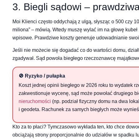
3. Biegli sądowi – prawdziw
Moi Klienci często oddychają z ulgą, słysząc o 500 czy 1
miliona” – mówią. Wtedy muszę wylać im na głowę kubeł 
wpisowe. Prawdziwe koszty generuje udowadnianie swoic
Jeśli nie możecie się dogadać co do wartości domu, działk
zgadywał. Sąd powoła biegłego rzeczoznawcę majątkoweg
🚫 Ryzyko / pułapka
Koszt jednej opinii biegłego w 2026 roku to wydatek r
zakwestionuje wycenę, sąd może powołać drugiego b
nieruchomości
(np. podział fizyczny domu na dwa lokal
i geodeta. Rachunek za samych biegłych może wynieść 
Kto za to płaci? Tymczasowo wykłada ten, kto chce dowodu
obciążają strony proporcjonalnie do udziałów w spadku l