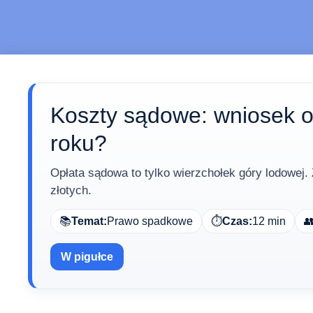
Koszty sądowe: wniosek o 
roku?
Opłata sądowa to tylko wierzchołek góry lodowej. 
złotych.
📚
Temat:
Prawo spadkowe
⏱️
Czas:
12 min

W pigułce