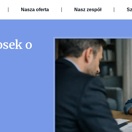
Nasza oferta
Nasz zespół
Sz
osek o