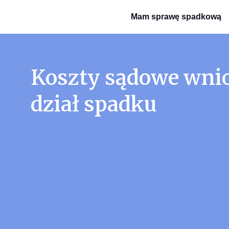
Mam sprawę spadkową
Koszty sądowe wni
dział spadku