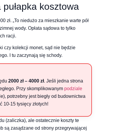
a pułapka kosztowa
000 zł. „To niedużo za mieszkanie warte pół
zimnej wody. Opłata sądowa to tylko
h racji.
i czy kolekcji monet, sąd nie będzie
o. I tu zaczynają się schody.
zędu
2000 zł – 4000 zł
. Jeśli jedna strona
iegłego. Przy skomplikowanym
podziale
e), potrzebny jest biegły od budownictwa
10-15 tysięcy złotych!
 (zaliczka), ale ostatecznie koszty te
ub są zasądzane od strony przegrywającej