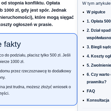
od stopnia konfliktu. Opłata
W tym artykule
 1000 zł, gdy jest spór. Jednak
W pigułce
 nieruchomości), które mogą sięgać
1. Opłata 500
koszty ogłoszeń w prasie.
2. Dział spa
współwłasno
 fakty
3. Biegli są
co do podziału, płacisz tylko 500 zł. Jeśli
4. Koszty og
ierze 1000 zł.
5. Zwolnieni
domu przez rzeczoznawcę to dodatkowy
6. Czy warto
ony.
prawniku?
lna jest trudna, możesz złożyć wniosek o
FAQ
zęści.
Konsultacja