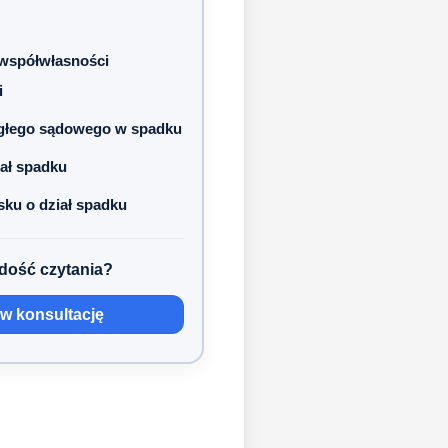
 współwłasności
i
egłego sądowego w spadku
ał spadku
ku o dział spadku
dość czytania?
 konsultację