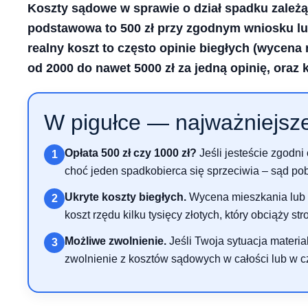
Koszty sądowe w sprawie o dział spadku zależą 
podstawowa to 500 zł przy zgodnym wniosku lub
realny koszt to często opinie biegłych (wycena
od 2000 do nawet 5000 zł za jedną opinię, oraz 
W pigułce — najważniejsze
Opłata 500 zł czy 1000 zł?
Jeśli jesteście zgodni 
1
choć jeden spadkobierca się sprzeciwia – sąd pob
Ukryte koszty biegłych.
Wycena mieszkania lub 
2
koszt rzędu kilku tysięcy złotych, który obciąży str
Możliwe zwolnienie.
Jeśli Twoja sytuacja materia
3
zwolnienie z kosztów sądowych w całości lub w c