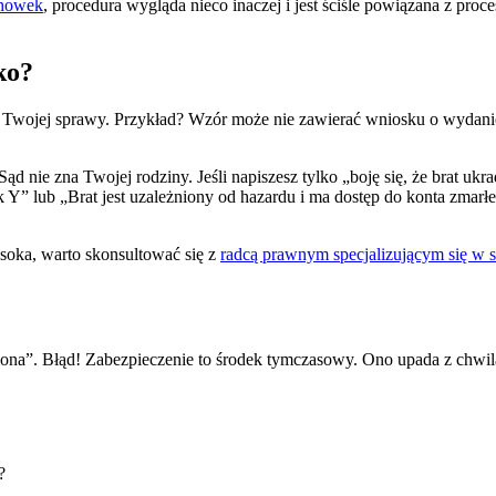
chowek
, procedura wygląda nieco inaczej i jest ściśle powiązana z pr
ko?
i Twojej sprawy. Przykład? Wzór może nie zawierać wniosku o wydanie 
 nie zna Twojej rodziny. Jeśli napiszesz tylko „boję się, że brat uk
 Y” lub „Brat jest uzależniony od hazardu i ma dostęp do konta zmar
ysoka, warto skonsultować się z
radcą prawnym specjalizującym się w 
wiona”. Błąd! Zabezpieczenie to środek tymczasowy. Ono upada z chwi
?