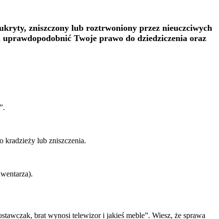
 ukryty, zniszczony lub roztrwoniony przez nieuczciwych
i uprawdopodobnić Twoje prawo do dziedziczenia oraz
”.
 kradzieży lub zniszczenia.
nwentarza).
tawczak, brat wynosi telewizor i jakieś meble”. Wiesz, że sprawa