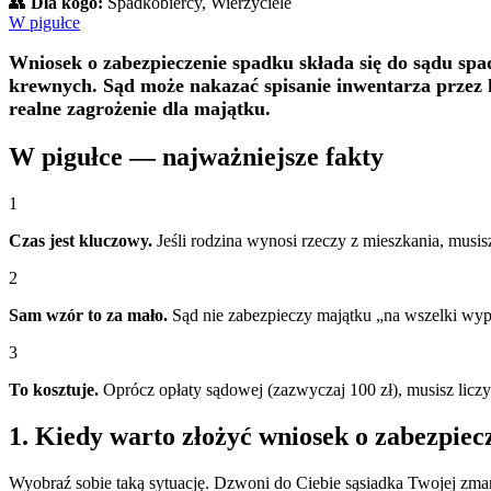
👥
Dla kogo:
Spadkobiercy, Wierzyciele
W pigułce
Wniosek o zabezpieczenie spadku składa się do sądu spa
krewnych. Sąd może nakazać spisanie inwentarza przez
realne zagrożenie dla majątku.
W pigułce — najważniejsze fakty
1
Czas jest kluczowy.
Jeśli rodzina wynosi rzeczy z mieszkania, musis
2
Sam wzór to za mało.
Sąd nie zabezpieczy majątku „na wszelki wypa
3
To kosztuje.
Oprócz opłaty sądowej (zazwyczaj 100 zł), musisz liczyć
1. Kiedy warto złożyć wniosek o zabezpiec
Wyobraź sobie taką sytuację. Dzwoni do Ciebie sąsiadka Twojej zmar