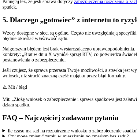
Pamiętaj też, że jeśli sprawa dotyczy
zabezpieczenia roszczenia o za
spadek.
5. Dlaczego „gotowiec” z internetu to ryzy
Wzory dostępne w sieci są ogólne. Często nie uwzględniają specyfik
błędnie określać właściwość sądu.
Najgorszym błędem jest brak wystarczającego uprawdopodobnienia. Sąd
konkrety: „Brat w dniu X wyniósł sprzęt RTV, co potwierdza świadek
postanowienia o zabezpieczeniu.
Jeśli czujesz, że sprawa przerasta Twoje możliwości, a stawka jest w
wniosek, niż stracić znaczną część majątku przez błąd formalny.
⚠️ Mit / błąd
Mit: „Złożę wniosek o zabezpieczenie i sprawa spadkowa jest załat
działu spadku.
FAQ – Najczęściej zadawane pytania
Ile czasu ma sąd na rozpatrzenie wniosku o zabezpieczenie spadku
Czy mogę zmienić zamki w mieszkaniu po zmarłym bez sądu?