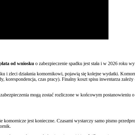
płata od wniosku
o zabezpieczenie spadku jest stała i w 2026 roku w
sku i zleci działania komornikowi, pojawią się kolejne wydatki. Komo
zdy, korespondencja, czas pracy). Finalny koszt spisu inwentarza za
 zabezpieczenia mogą zostać rozliczone w końcowym postanowieniu o d
ie komornicze jest konieczne. Czasami wystarczy samo pismo przedpr
ornik.