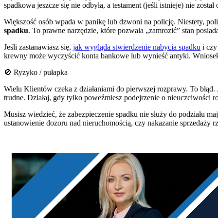
spadkowa jeszcze się nie odbyła, a testament (jeśli istnieje) nie został
Większość osób wpada w panikę lub dzwoni na policję. Niestety, poli
spadku
. To prawne narzędzie, które pozwala „zamrozić” stan posiadani
Jeśli zastanawiasz się,
jak wygląda stwierdzenie nabycia spadku
i czy
krewny może wyczyścić konta bankowe lub wynieść antyki. Wniosek
🚫 Ryzyko / pułapka
Wielu Klientów czeka z działaniami do pierwszej rozprawy. To błąd. J
trudne. Działaj, gdy tylko poweźmiesz podejrzenie o nieuczciwości r
Musisz wiedzieć, że zabezpieczenie spadku nie służy do podziału ma
ustanowienie dozoru nad nieruchomością, czy nakazanie sprzedaży rz