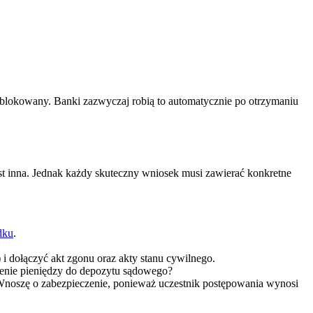
blokowany. Banki zazwyczaj robią to automatycznie po otrzymaniu
st inna. Jednak każdy skuteczny wniosek musi zawierać konkretne
dku
.
 i dołączyć akt zgonu oraz akty stanu cywilnego.
żenie pieniędzy do depozytu sądowego?
„Wnoszę o zabezpieczenie, ponieważ uczestnik postępowania wynosi