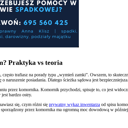
m? Praktyka vs teoria
m
, często trafiasz na porady typu „wymień zamki”. Owszem, to skutecz
 o naruszenie posiadania. Dlatego ścieżka sądowa jest bezpieczniejsza
aniu przez komornika. Komornik przychodzi, spisuje to, co jest widoc
jest bardzo ostry.
anawiasz się, czym różni się
prywatny wykaz inwentarza
od spisu komorn
ent sporządzony przez komornika ma ogromną moc dowodową w później