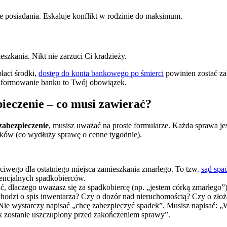
ie posiadania. Eskaluje konflikt w rodzinie do maksimum.
szkania. Nikt nie zarzuci Ci kradzieży.
łaci środki,
dostęp do konta bankowego po śmierci
powinien zostać za
oinformowanie banku to Twój obowiązek.
pieczenie – co musi zawierać?
zabezpieczenie
, musisz uważać na proste formularze. Każda sprawa je
aków (co wydłuży sprawę o cenne tygodnie).
iwego dla ostatniego miejsca zamieszkania zmarłego. To tzw.
sąd spa
encjalnych spadkobierców.
ć, dlaczego uważasz się za spadkobiercę (np. „jestem córką zmarłego”)
hodzi o spis inwentarza? Czy o dozór nad nieruchomością? Czy o zło
 Nie wystarczy napisać „chcę zabezpieczyć spadek”. Musisz napisać: 
tek zostanie uszczuplony przed zakończeniem sprawy”.