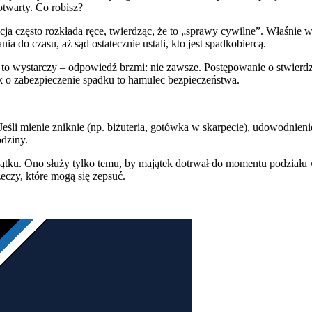
 otwarty. Co robisz?
cja często rozkłada ręce, twierdząc, że to „sprawy cywilne”. Właśnie 
a do czasu, aż sąd ostatecznie ustali, kto jest spadkobiercą.
 to wystarczy – odpowiedź brzmi: nie zawsze. Postępowanie o stwierd
 o zabezpieczenie spadku to hamulec bezpieczeństwa.
eśli mienie zniknie (np. biżuteria, gotówka w skarpecie), udowodnienie
odziny.
jątku. Ono służy tylko temu, by majątek dotrwał do momentu podziału w
eczy, które mogą się zepsuć.