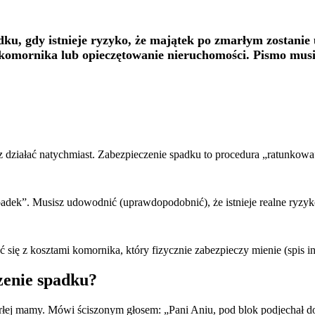
dku, gdy istnieje ryzyko, że majątek po zmarłym zostanie
 komornika lub opieczętowanie nieruchomości. Pismo mus
z działać natychmiast. Zabezpieczenie spadku to procedura „ratunkowa
dek”. Musisz udowodnić (uprawdopodobnić), że istnieje realne ryzyko
 się z kosztami komornika, który fizycznie zabezpieczy mienie (spis i
zenie spadku?
łej mamy. Mówi ściszonym głosem: „Pani Aniu, pod blok podjechał dos