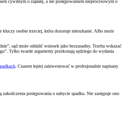
ocesem cywilnym o zapłatę, a nie postępowaniem nieprocesowym o
kluczy osobie trzeciej, która dozoruje mieszkanie. Albo może
radnie”, sąd może oddalić wniosek jako bezzasadny. Trzeba wskazać
łego”. Tylko twarde argumenty przekonają sędziego do wydania
spadkach
. Czasem lepiej zainwestować w profesjonalnie napisany
lą zakończenia postępowania o nabycie spadku. Nie zastępuje ono