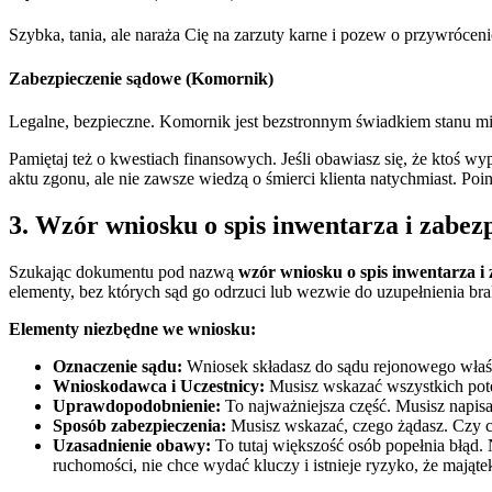
Szybka, tania, ale naraża Cię na zarzuty karne i pozew o przywrócen
Zabezpieczenie sądowe (Komornik)
Legalne, bezpieczne. Komornik jest bezstronnym świadkiem stanu mie
Pamiętaj też o kwestiach finansowych. Jeśli obawiasz się, że ktoś wyp
aktu zgonu, ale nie zawsze wiedzą o śmierci klienta natychmiast. P
3. Wzór wniosku o spis inwentarza i zabez
Szukając dokumentu pod nazwą
wzór wniosku o spis inwentarza i 
elementy, bez których sąd go odrzuci lub wezwie do uzupełnienia br
Elementy niezbędne we wniosku:
Oznaczenie sądu:
Wniosek składasz do sądu rejonowego właśc
Wnioskodawca i Uczestnicy:
Musisz wskazać wszystkich pot
Uprawdopodobnienie:
To najważniejsza część. Musisz napisa
Sposób zabezpieczenia:
Musisz wskazać, czego żądasz. Czy c
Uzasadnienie obawy:
To tutaj większość osób popełnia błąd.
ruchomości, nie chce wydać kluczy i istnieje ryzyko, że mają