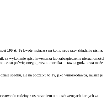
ynosi
100 zł
. Tę kwotę wpłacasz na konto sądu przy składaniu pisma.
rnik za wykonanie spisu inwentarza lub zabezpieczenie nieruchomości
leży od czasu poświęconego przez komornika – stawka godzinowa może
ziale spadku, ale na początku to Ty, jako wnioskodawca, musisz je
ocesowe do rodziny z ostrzeżeniem o konsekwencjach karnych za