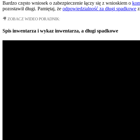
Bardzo często wniosek o zabezpieczenie łączy się z wnioskiem o
kom
pozostawił długi. Pamiętaj, że
odpowiedzialność za długi spadkowe
z
🎥 ZOBACZ WIDEO PORADNIK:
Spis inwentarza i wykaz inwentarza, a długi spadkowe