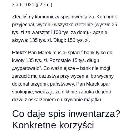
z art. 1031 § 2 k.c.).
Zleciliśmy komorniczy spis inwentarza. Komornik
przyjechał, wycenił wszystko rzetelnie (wyszło 35
tys. zł za warsztat i 100 tys. za dom). Łącznie
aktywa: 135 tys. zł. Długi: 150 tys. zł.
Efekt?
Pan Marek musiał spłacić bank tylko do
kwoty 135 tys. zł. Pozostałe 15 tys. długu
„wyparowało”. Co ważniejsze – bank nie mógł
zarzucić mu oszustwa przy wycenie, bo wyceny
dokonał urzędnik państwowy. Pan Marek spał
spokojnie, wiedząc, że nikt nie zapuka do jego
drzwi z oskarżeniem o ukrywanie majątku.
Co daje spis inwentarza?
Konkretne korzyści