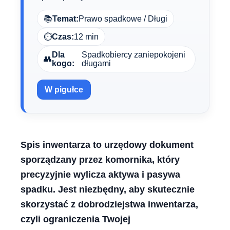
📚
Temat:
Prawo spadkowe / Długi
⏱️
Czas:
12 min
Dla
Spadkobiercy zaniepokojeni
👥
kogo:
długami
W pigułce
Spis inwentarza to urzędowy dokument
sporządzany przez komornika, który
precyzyjnie wylicza aktywa i pasywa
spadku. Jest niezbędny, aby skutecznie
skorzystać z dobrodziejstwa inwentarza,
czyli ograniczenia Twojej