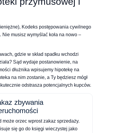
teki przymusowej i
pieniężne), Kodeks postępowania cywilnego
. Nie musisz wymyślać koła na nowo –
rawach, gdzie w skład spadku wchodzi
działa? Sąd wydaje postanowienie, na
omości dłużnika wpisujemy hipotekę na
oteka na nim zostanie, a Ty będziesz mógł
skutecznie odstrasza potencjalnych kupców.
akaz zbywania
eruchomości
 może orzec wprost zakaz sprzedaży.
suje się go do księgi wieczystej jako