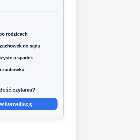
po rodzicach
 zachowek do sądu
czyste a spadek
o zachowku
dość czytania?
 konsultację