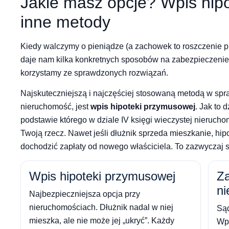
Jakie masz opcje? Wpis hipo
inne metody
Kiedy walczymy o pieniądze (a zachowek to roszczenie 
daje nam kilka konkretnych sposobów na zabezpieczenie
korzystamy ze sprawdzonych rozwiązań.
Najskuteczniejszą i najczęściej stosowaną metodą w sp
nieruchomość, jest
wpis hipoteki przymusowej
. Jak to 
podstawie którego w dziale IV księgi wieczystej nieruch
Twoją rzecz. Nawet jeśli dłużnik sprzeda mieszkanie, hip
dochodzić zapłaty od nowego właściciela. To zazwyczaj 
Wpis hipoteki przymusowej
Z
ni
Najbezpieczniejsza opcja przy
nieruchomościach. Dłużnik nadal w niej
Sąd
mieszka, ale nie może jej „ukryć”. Każdy
Wpi