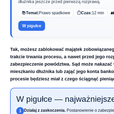
dłużnika jeszcze przed pierwszą rozprawą.
📚
Temat:
Prawo spadkowe
⏱️
Czas:
12 min

W pigułce
Tak, możesz zablokować majątek zobowiązaneg
trakcie trwania procesu, a nawet przed jego ro
zabezpieczenie powództwa. Sąd może nakazać 
mieszkaniu dłużnika lub zająć jego konta bank
procesie będziesz miał z czego ściągnąć pienią
W pigułce — najważniejsze
Działaj z zaskoczenia.
Postanowienie o zabezpie
1