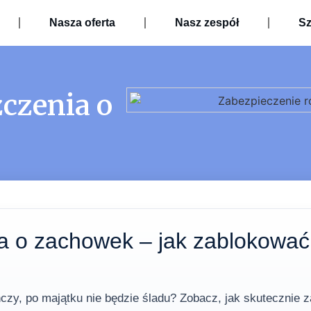
Nasza oferta
Nasz zespół
Sz
czenia o
a o zachowek – jak zablokować
czy, po majątku nie będzie śladu? Zobacz, jak skutecznie 