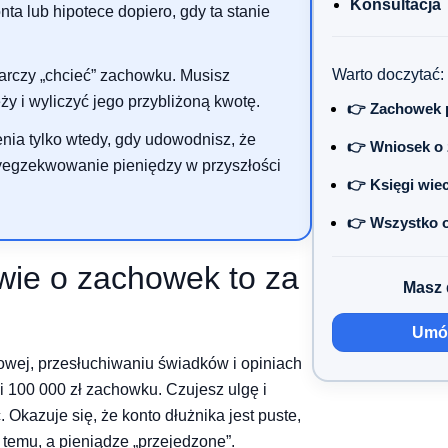
Konsultacja
ta lub hipotece dopiero, gdy ta stanie
Warto doczytać:
arczy „chcieć” zachowku. Musisz
y i wyliczyć jego przybliżoną kwotę.
👉 Zachowek 
nia tylko wtedy, gdy udowodnisz, że
👉 Wniosek o
wyegzekwowanie pieniędzy w przyszłości
👉 Księgi wie
👉 Wszystko 
wie o zachowek to za
Masz 
Umów
dowej, przesłuchiwaniu świadków i opiniach
i 100 000 zł zachowku. Czujesz ulgę i
 Okazuje się, że konto dłużnika jest puste,
 temu, a pieniądze „przejedzone”.