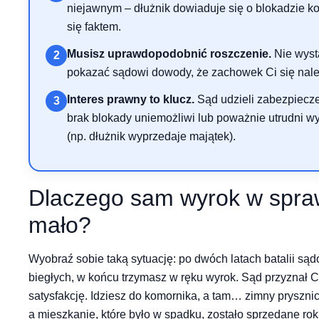
niejawnym – dłużnik dowiaduje się o blokadzie kon
się faktem.
Musisz uprawdopodobnić roszczenie.
Nie wyst
2
pokazać sądowi dowody, że zachowek Ci się należ
Interes prawny to klucz.
Sąd udzieli zabezpiecze
3
brak blokady uniemożliwi lub poważnie utrudni 
(np. dłużnik wyprzedaje majątek).
Dlaczego sam wyrok w spra
mało?
Wyobraź sobie taką sytuację: po dwóch latach batalii są
biegłych, w końcu trzymasz w ręku wyrok. Sąd przyznał C
satysfakcję. Idziesz do komornika, a tam… zimny prysznic.
a mieszkanie, które było w spadku, zostało sprzedane rok