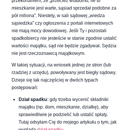
przekonaniem, że „przecież wiadomo, ile to
mieszkanie jest warte, sąsiad sprzedał podobne za
pół miliona”. Niestety, w sali sądowej „wiedza
sąsiedzka” czy ogłoszenia z portali internetowych
nie mają mocy dowodowej. Jeśli Ty i pozostali
spadkobiercy nie jesteście w stanie zgodnie ustalić
wartości majątku, sąd nie będzie zgadywał. Sędzia
nie jest rzeczoznawcą majątkowym.
W takiej sytuacji, na wniosek jednej ze stron (lub
rzadziej z urzędu), powoływany jest biegły sądowy.
Dzieje się tak najczęściej w dwóch typach
postępowań:
Dział spadku:
gdy trzeba wycenić składniki
majątku (np. dom, mieszkanie, działkę), aby
sprawiedliwie je podzielić lub ustalić spłaty.
Tutaj odsyłam Cię do mojego artykułu o tym, jak
wygląda
dział spadku
.