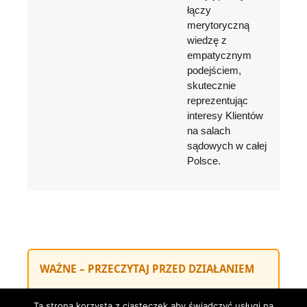
łączy
merytoryczną
wiedzę z
empatycznym
podejściem,
skutecznie
reprezentując
interesy Klientów
na salach
sądowych w całej
Polsce.
WAŻNE – PRZECZYTAJ PRZED DZIAŁANIEM
Ten artykuł ma charakter
wyłącznie
Ta strona korzysta z ciasteczek aby świadczyć usługi na