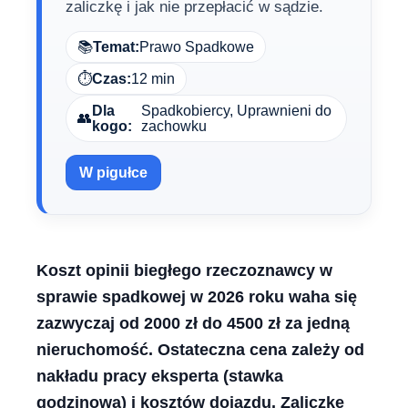
zaliczkę i jak nie przepłacić w sądzie.
📚
Temat:
Prawo Spadkowe
⏱️
Czas:
12 min
Dla
Spadkobiercy, Uprawnieni do
👥
kogo:
zachowku
W pigułce
Koszt opinii biegłego rzeczoznawcy w
sprawie spadkowej w 2026 roku waha się
zazwyczaj od 2000 zł do 4500 zł za jedną
nieruchomość. Ostateczna cena zależy od
nakładu pracy eksperta (stawka
godzinowa) i kosztów dojazdu. Zaliczkę