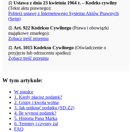
⚖️
Ustawa z dnia 23 kwietnia 1964 r. – Kodeks cywilny
(Tekst aktu prawnego):
Pobierz ustawę z Internetowego Systemu Aktów Prawnych
(Sejm)
⚖️
Art. 922 Kodeksu Cywilnego
(Prawa i obowiązki
majątkowe zmarłego):
Zobacz treść przepisu
⚖️
Art. 1015 Kodeksu Cywilnego
(Oświadczenie o
przyjęciu lub odrzuceniu spadku):
Zobacz treść przepisu
W tym artykule:
W pigułce
1. Kiedy płacisz podatek?
2. Grupy i kwota wolna
3. Jak uniknąć podatku (SD-Z2)
4. Ile wynosi podatek?
5. Historia Pana Marka
6. Terminy i czynny żal
FAQ