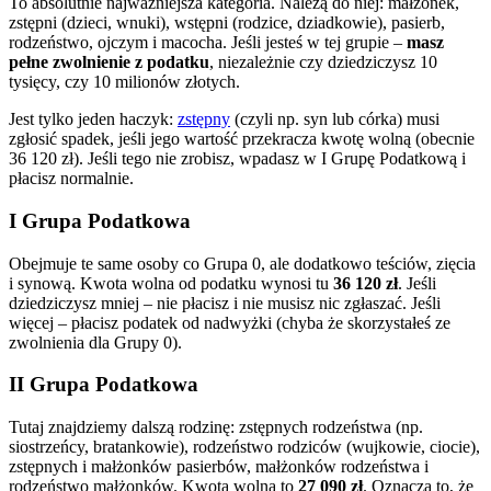
To absolutnie najważniejsza kategoria. Należą do niej: małżonek,
zstępni (dzieci, wnuki), wstępni (rodzice, dziadkowie), pasierb,
rodzeństwo, ojczym i macocha. Jeśli jesteś w tej grupie –
masz
pełne zwolnienie z podatku
, niezależnie czy dziedziczysz 10
tysięcy, czy 10 milionów złotych.
Jest tylko jeden haczyk:
zstępny
(czyli np. syn lub córka) musi
zgłosić spadek, jeśli jego wartość przekracza kwotę wolną (obecnie
36 120 zł). Jeśli tego nie zrobisz, wpadasz w I Grupę Podatkową i
płacisz normalnie.
I Grupa Podatkowa
Obejmuje te same osoby co Grupa 0, ale dodatkowo teściów, zięcia
i synową. Kwota wolna od podatku wynosi tu
36 120 zł
. Jeśli
dziedziczysz mniej – nie płacisz i nie musisz nic zgłaszać. Jeśli
więcej – płacisz podatek od nadwyżki (chyba że skorzystałeś ze
zwolnienia dla Grupy 0).
II Grupa Podatkowa
Tutaj znajdziemy dalszą rodzinę: zstępnych rodzeństwa (np.
siostrzeńcy, bratankowie), rodzeństwo rodziców (wujkowie, ciocie),
zstępnych i małżonków pasierbów, małżonków rodzeństwa i
rodzeństwo małżonków. Kwota wolna to
27 090 zł
. Oznacza to, że