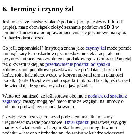
6. Terminy i czynny żal
Jeśli wiesz, że musisz zapłacić podatek (bo np. jesteś w II lub III
grupie), masz obowiązek złożyć zeznanie podatkowe
SD-3
w
terminie
1 miesiąca
od uprawomocnienia się postanowienia sądu.
To bardzo krótki czas!
Co jeśli zapomniałeś? Instytucja znana jako
czynny żal
może pomóc
uniknąć kary karnoskarbowej za niezłożenie deklaracji, ale nie
przywróci utraconego zwolnienia podatkowego z Grupy 0. Pamiętaj
też o kwestii takiej jak
przedawnienie podatku od spadku
–
zobowiązanie podatkowe przedawnia się po 5 latach, licząc od
końca roku kalendarzowego, w którym upłynął termin płatności
podatku (o ile Urząd wiedział o spadku) lub po 3 latach, jeśli Urząd
nie wiedział, ale sprawa wyszła na jaw później.
Warto też pamiętać, że jeśli sprawa obejmuje
podatek od spadku z
zagranicy
, zasady mogą być nieco inne ze względu na umowy o
unikaniu podwójnego opodatkowania.
Często też zdarza się, że przed podziałem majątku musimy
uregulować kwestie podatkowe.
Dział spadku
jest łatwiejszy, gdy
mamy zaświadczenie z Urzędu Skarbowego o uregulowaniu
podatku – jest ono niezbędne np. do wpisu w księdze wieczystej