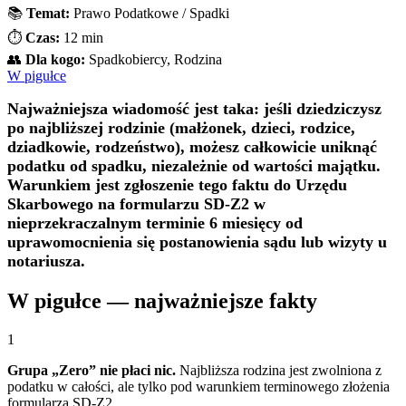
📚
Temat:
Prawo Podatkowe / Spadki
⏱️
Czas:
12 min
👥
Dla kogo:
Spadkobiercy, Rodzina
W pigułce
Najważniejsza wiadomość jest taka: jeśli dziedziczysz
po najbliższej rodzinie (małżonek, dzieci, rodzice,
dziadkowie, rodzeństwo), możesz całkowicie uniknąć
podatku od spadku, niezależnie od wartości majątku.
Warunkiem jest zgłoszenie tego faktu do Urzędu
Skarbowego na formularzu SD-Z2 w
nieprzekraczalnym terminie 6 miesięcy od
uprawomocnienia się postanowienia sądu lub wizyty u
notariusza.
W pigułce — najważniejsze fakty
1
Grupa „Zero” nie płaci nic.
Najbliższa rodzina jest zwolniona z
podatku w całości, ale tylko pod warunkiem terminowego złożenia
formularza SD-Z2.