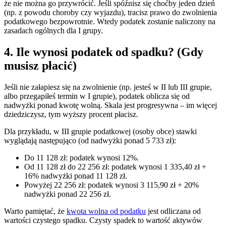
że nie można go przywrócić. Jeśli spóźnisz się choćby jeden dzień
(np. z powodu choroby czy wyjazdu), tracisz prawo do zwolnienia
podatkowego bezpowrotnie. Wtedy podatek zostanie naliczony na
zasadach ogólnych dla I grupy.
4. Ile wynosi podatek od spadku? (Gdy
musisz płacić)
Jeśli nie załapiesz się na zwolnienie (np. jesteś w II lub III grupie,
albo przegapiłeś termin w I grupie), podatek oblicza się od
nadwyżki ponad kwotę wolną. Skala jest progresywna – im więcej
dziedziczysz, tym wyższy procent płacisz.
Dla przykładu, w III grupie podatkowej (osoby obce) stawki
wyglądają następująco (od nadwyżki ponad 5 733 zł):
Do 11 128 zł: podatek wynosi 12%.
Od 11 128 zł do 22 256 zł: podatek wynosi 1 335,40 zł +
16% nadwyżki ponad 11 128 zł.
Powyżej 22 256 zł: podatek wynosi 3 115,90 zł + 20%
nadwyżki ponad 22 256 zł.
Warto pamiętać, że
kwota wolna od podatku
jest odliczana od
wartości czystego spadku. Czysty spadek to wartość aktywów