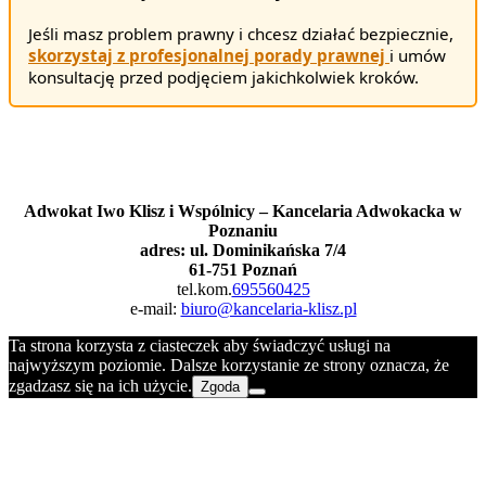
Jeśli masz problem prawny i chcesz działać bezpiecznie,
skorzystaj z profesjonalnej porady prawnej
i umów
konsultację przed podjęciem jakichkolwiek kroków.
Masz pytania?
Zadzwoń lub napisz
Adwokat Iwo Klisz i Wspólnicy – Kancelaria Adwokacka w
Poznaniu
adres: ul. Dominikańska 7/4
61-751 Poznań
tel.kom.
695560425
e-mail:
biuro@kancelaria-klisz.pl
Ta strona korzysta z ciasteczek aby świadczyć usługi na
najwyższym poziomie. Dalsze korzystanie ze strony oznacza, że
zgadzasz się na ich użycie.
Zgoda