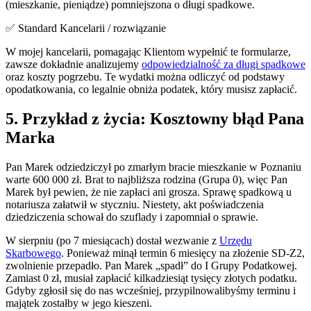
(mieszkanie, pieniądze) pomniejszona o długi spadkowe.
✅ Standard Kancelarii / rozwiązanie
W mojej kancelarii, pomagając Klientom wypełnić te formularze,
zawsze dokładnie analizujemy
odpowiedzialność za długi spadkowe
oraz koszty pogrzebu. Te wydatki można odliczyć od podstawy
opodatkowania, co legalnie obniża podatek, który musisz zapłacić.
5. Przykład z życia: Kosztowny błąd Pana
Marka
Pan Marek odziedziczył po zmarłym bracie mieszkanie w Poznaniu
warte 600 000 zł. Brat to najbliższa rodzina (Grupa 0), więc Pan
Marek był pewien, że nie zapłaci ani grosza. Sprawę spadkową u
notariusza załatwił w styczniu. Niestety, akt poświadczenia
dziedziczenia schował do szuflady i zapomniał o sprawie.
W sierpniu (po 7 miesiącach) dostał wezwanie z
Urzędu
Skarbowego
. Ponieważ minął termin 6 miesięcy na złożenie SD-Z2,
zwolnienie przepadło. Pan Marek „spadł” do I Grupy Podatkowej.
Zamiast 0 zł, musiał zapłacić kilkadziesiąt tysięcy złotych podatku.
Gdyby zgłosił się do nas wcześniej, przypilnowalibyśmy terminu i
majątek zostałby w jego kieszeni.