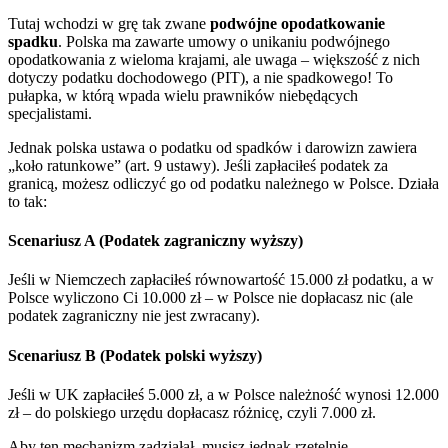
Tutaj wchodzi w grę tak zwane
podwójne opodatkowanie
spadku
. Polska ma zawarte umowy o unikaniu podwójnego
opodatkowania z wieloma krajami, ale uwaga – większość z nich
dotyczy podatku dochodowego (PIT), a nie spadkowego! To
pułapka, w którą wpada wielu prawników niebędących
specjalistami.
Jednak polska ustawa o podatku od spadków i darowizn zawiera
„koło ratunkowe” (art. 9 ustawy). Jeśli zapłaciłeś podatek za
granicą, możesz odliczyć go od podatku należnego w Polsce. Działa
to tak:
Scenariusz A (Podatek zagraniczny wyższy)
Jeśli w Niemczech zapłaciłeś równowartość 15.000 zł podatku, a w
Polsce wyliczono Ci 10.000 zł – w Polsce nie dopłacasz nic (ale
podatek zagraniczny nie jest zwracany).
Scenariusz B (Podatek polski wyższy)
Jeśli w UK zapłaciłeś 5.000 zł, a w Polsce należność wynosi 12.000
zł – do polskiego urzędu dopłacasz różnicę, czyli 7.000 zł.
Aby ten mechanizm zadziałał, musisz jednak rzetelnie