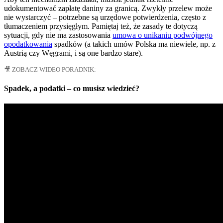
udokumentować zapłatę daniny za granicą. Zwykły przelew może
nie wystarczyć – potrzebne są urzędowe potwierdzenia, często z
tłumaczeniem przysięgłym. Pamiętaj też, że zasady te dotyczą
sytuacji, gdy nie ma zastosowania
umowa o unikaniu podwójnego
opodatkowania
spadków (a takich umów Polska ma niewiele, np. z
Austrią czy Węgrami, i są one bardzo stare).
🎥 ZOBACZ WIDEO PORADNIK:
Spadek, a podatki – co musisz wiedzieć?