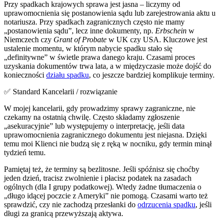
Przy spadkach krajowych sprawa jest jasna – liczymy od
uprawomocnienia się postanowienia sądu lub zarejestrowania aktu u
notariusza. Przy spadkach zagranicznych często nie mamy
„postanowienia sądu”, lecz inne dokumenty, np.
Erbschein
w
Niemczech czy
Grant of Probate
w UK czy USA. Kluczowe jest
ustalenie momentu, w którym nabycie spadku stało się
„definitywne” w świetle prawa danego kraju. Czasami proces
uzyskania dokumentów trwa lata, a w międzyczasie może dojść do
konieczności
działu spadku
, co jeszcze bardziej komplikuje terminy.
✅ Standard Kancelarii / rozwiązanie
W mojej kancelarii, gdy prowadzimy sprawy zagraniczne, nie
czekamy na ostatnią chwilę. Często składamy zgłoszenie
„asekuracyjnie” lub występujemy o interpretację, jeśli data
uprawomocnienia zagranicznego dokumentu jest niejasna. Dzięki
temu moi Klienci nie budzą się z ręką w nocniku, gdy termin minął
tydzień temu.
Pamiętaj też, że terminy są bezlitosne. Jeśli spóźnisz się choćby
jeden dzień, tracisz zwolnienie i płacisz podatek na zasadach
ogólnych (dla I grupy podatkowej). Wtedy żadne tłumaczenia o
„długo idącej poczcie z Ameryki” nie pomogą. Czasami warto też
sprawdzić, czy nie zachodzą przesłanki do
odrzucenia spadku
, jeśli
długi za granicą przewyższają aktywa.