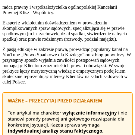
radca prawny i współzałożycielka ogólnopolskiej Kancelarii
Prawnej Klisz i Wspólnicy.
Ekspert z wieloletnim doświadczeniem w prowadzeniu
skomplikowanych spraw sądowych, specjalizująca się w prawie
spadkowym (m.in. zachowek, dział spadku, stwierdzenie nabycia
spadku) oraz prawie rodzinnym (rozwody, podział majątku).
Z pasją edukuje w zakresie prawa, prowadząc popularny kanał na
YouTube „Prawo Spadkowe dla Każdego” oraz blog prawniczy. W
przystępny sposób wyjaśnia zawiłości postępowań sądowych,
pomagając Klientom zrozumieć ich prawa i obowiązki. W swojej
praktyce łączy merytoryczną wiedzę z empatycznym podejściem,
skutecznie reprezentując interesy Klientów na salach sądowych w
całej Polsce.
WAŻNE – PRZECZYTAJ PRZED DZIAŁANIEM
Ten artykuł ma charakter
wyłącznie informacyjny
i nie
stanowi porady prawnej ani gotowego rozwiązania dla
konkretnej sytuacji. Każda sprawa wymaga
indywidualnej analizy stanu faktycznego
.