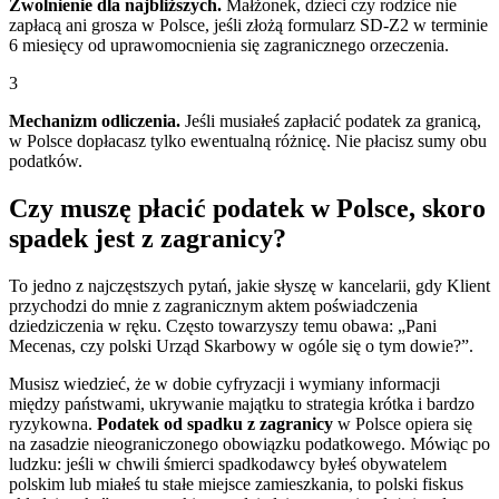
Zwolnienie dla najbliższych.
Małżonek, dzieci czy rodzice nie
zapłacą ani grosza w Polsce, jeśli złożą formularz SD-Z2 w terminie
6 miesięcy od uprawomocnienia się zagranicznego orzeczenia.
3
Mechanizm odliczenia.
Jeśli musiałeś zapłacić podatek za granicą,
w Polsce dopłacasz tylko ewentualną różnicę. Nie płacisz sumy obu
podatków.
Czy muszę płacić podatek w Polsce, skoro
spadek jest z zagranicy?
To jedno z najczęstszych pytań, jakie słyszę w kancelarii, gdy Klient
przychodzi do mnie z zagranicznym aktem poświadczenia
dziedziczenia w ręku. Często towarzyszy temu obawa: „Pani
Mecenas, czy polski Urząd Skarbowy w ogóle się o tym dowie?”.
Musisz wiedzieć, że w dobie cyfryzacji i wymiany informacji
między państwami, ukrywanie majątku to strategia krótka i bardzo
ryzykowna.
Podatek od spadku z zagranicy
w Polsce opiera się
na zasadzie nieograniczonego obowiązku podatkowego. Mówiąc po
ludzku: jeśli w chwili śmierci spadkodawcy byłeś obywatelem
polskim lub miałeś tu stałe miejsce zamieszkania, to polski fiskus