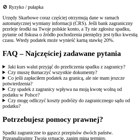
🚫 Ryzyko / pułapka
Urzędy Skarbowe coraz częściej otrzymują dane w ramach
automatycznej wymiany informacji (CRS). Jeśli bank zagraniczny
przeleje środki na Twoje polskie konto, a Ty nie zgłosisz spadku,
pytanie od fiskusa o źródło pochodzenia pieniędzy jest tylko kwestią
czasu. Wtedy podatek może wynieść karną stawkę 20%.
FAQ – Najczęściej zadawane pytania
Jaki kurs walut przyjąć do przeliczenia spadku z zagranicy?
Czy muszę tłumaczyć wszystkie dokumenty?
Co jeśli zapłaciłem podatek za granicą, ale nie mam jeszcze
potwierdzenia?
Czy spadek z zagranicy wpływa na moją kwotę wolną od
podatku w Polsce?
Czy mogę odliczyć koszty podróży do zagranicznego sądu od
podatku?
Potrzebujesz pomocy prawnej?
Spadki zagraniczne to gąszcz przepisów dwóch państw.
Przeanalizujmy Twoją sytuację, zanim miną terminy.