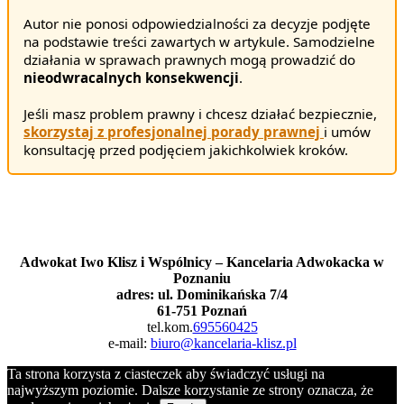
Autor nie ponosi odpowiedzialności za decyzje podjęte
na podstawie treści zawartych w artykule. Samodzielne
działania w sprawach prawnych mogą prowadzić do
nieodwracalnych konsekwencji
.
Jeśli masz problem prawny i chcesz działać bezpiecznie,
skorzystaj z profesjonalnej porady prawnej
i umów
konsultację przed podjęciem jakichkolwiek kroków.
Masz pytania?
Zadzwoń lub napisz
Adwokat Iwo Klisz i Wspólnicy – Kancelaria Adwokacka w
Poznaniu
adres: ul. Dominikańska 7/4
61-751 Poznań
tel.kom.
695560425
e-mail:
biuro@kancelaria-klisz.pl
Ta strona korzysta z ciasteczek aby świadczyć usługi na
najwyższym poziomie. Dalsze korzystanie ze strony oznacza, że