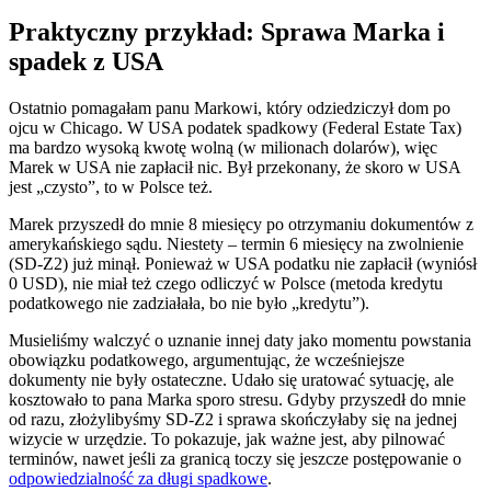
Praktyczny przykład: Sprawa Marka i
spadek z USA
Ostatnio pomagałam panu Markowi, który odziedziczył dom po
ojcu w Chicago. W USA podatek spadkowy (Federal Estate Tax)
ma bardzo wysoką kwotę wolną (w milionach dolarów), więc
Marek w USA nie zapłacił nic. Był przekonany, że skoro w USA
jest „czysto”, to w Polsce też.
Marek przyszedł do mnie 8 miesięcy po otrzymaniu dokumentów z
amerykańskiego sądu. Niestety – termin 6 miesięcy na zwolnienie
(SD-Z2) już minął. Ponieważ w USA podatku nie zapłacił (wyniósł
0 USD), nie miał też czego odliczyć w Polsce (metoda kredytu
podatkowego nie zadziałała, bo nie było „kredytu”).
Musieliśmy walczyć o uznanie innej daty jako momentu powstania
obowiązku podatkowego, argumentując, że wcześniejsze
dokumenty nie były ostateczne. Udało się uratować sytuację, ale
kosztowało to pana Marka sporo stresu. Gdyby przyszedł do mnie
od razu, złożylibyśmy SD-Z2 i sprawa skończyłaby się na jednej
wizycie w urzędzie. To pokazuje, jak ważne jest, aby pilnować
terminów, nawet jeśli za granicą toczy się jeszcze postępowanie o
odpowiedzialność za długi spadkowe
.