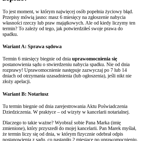
To jest moment, w którym najwięcej osób popełnia życiowy błąd.
Przepisy mówią jasno: masz 6 miesięcy na zgłoszenie nabycia
własności rzeczy lub praw majątkowych. Ale od kiedy liczymy ten
termin? To zależy od tego, jak potwierdziłeś swoje prawa do
spadku.
Wariant A: Sprawa sądowa
Termin 6 miesięcy biegnie od dnia
uprawomocnienia się
postanowienia sądu o stwierdzeniu nabycia spadku. Nie od dnia
rozprawy! Uprawomocnienie następuje zazwyczaj po 7 lub 14
dniach od otrzymania uzasadnienia (lub ogłoszenia), jeśli nikt nie
złoży apelacji.
Wariant B: Notariusz
Tu termin biegnie od dnia zarejestrowania Aktu Poświadczenia
Dziedziczenia. W praktyce – od wizyty w kancelarii notarialnej.
Dlaczego to takie ważne? Wyobraź sobie Pana Marka (imię
zmienione), który przyszedł do mojej kancelarii. Pan Marek myślał,
że termin liczy się od dnia, w którym fizycznie odebrał odpis
postanowienia z sądu, co nastąpiło 2 miesiące po uprawomocnieniu.