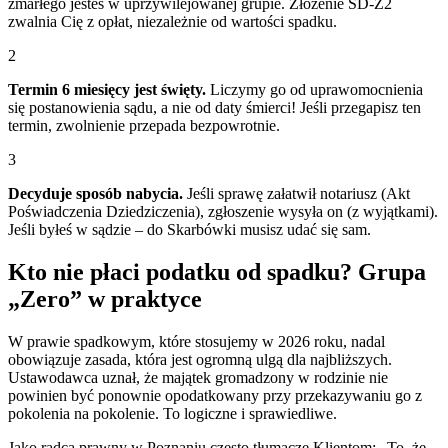
zmarłego jesteś w uprzywilejowanej grupie. Złożenie SD-Z2
zwalnia Cię z opłat, niezależnie od wartości spadku.
2
Termin 6 miesięcy jest święty.
Liczymy go od uprawomocnienia
się postanowienia sądu, a nie od daty śmierci! Jeśli przegapisz ten
termin, zwolnienie przepada bezpowrotnie.
3
Decyduje sposób nabycia.
Jeśli sprawę załatwił notariusz (Akt
Poświadczenia Dziedziczenia), zgłoszenie wysyła on (z wyjątkami).
Jeśli byłeś w sądzie – do Skarbówki musisz udać się sam.
Kto nie płaci podatku od spadku? Grupa
„Zero” w praktyce
W prawie spadkowym, które stosujemy w 2026 roku, nadal
obowiązuje zasada, która jest ogromną ulgą dla najbliższych.
Ustawodawca uznał, że majątek gromadzony w rodzinie nie
powinien być ponownie opodatkowany przy przekazywaniu go z
pokolenia na pokolenie. To logiczne i sprawiedliwe.
Jako radca prawny w Poznaniu często tłumaczę Klientom: „To, że