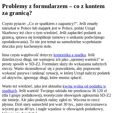
Problemy z formularzem – co z kontem
za granicą?
Często pytacie: „Co ze spadkiem z zagranicy?”. Jeśli zmarły
mieszkał w Polsce lub majątek jest w Polsce, polski Urząd
Skarbowy też chce o tym wiedzieć. Jeśli zapłaciłeś podatek za
granicą, sprawa się komplikuje (umowy o unikaniu podwójnego
opodatkowania). To nie jest temat na samodzielne wypełnianie
druczku przy kuchennym stole.
Inna częsta wątpliwość dotyczy
komornika a spadku
. Jeśli
dziedziczysz długi, nie wpisujesz ich jako „ujemnej wartości” w
prosty sposób w SD-Z2. Formularz służy do wykazania nabytych
rzeczy. Warto skonsultować się z prawnikiem, aby poprawnie
wykazać pasywa i uniknąć sytuacji, w której Urząd naliczy podatek
od aktywów, ignorując długi, które musisz spłacić.
Warto też wiedzieć, jaka jest aktualna
kwota wolna od podatku w
spadkach
. Jeśli wartość Twojego udziału nie przekracza 36 120 zł
(dla I grupy podatkowej), teoretycznie obowiązek zgłoszenia SD-Z2
nie istnieje. Ale jako praktyk radzę: zgłoś to. Wycena to rzecz
płynna. Dziś stary samochód jest wart 30 tys., jutro rzeczoznawca
wyceni go na 40 tys. i nagle wpadasz w obowiązek podatkowy,