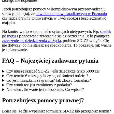
którego nie dopełniłeś.
Jeżeli potrzebujesz pomocy w kompleksowym przeprowadzeniu
sprawy, pamiętaj, że
adwokat od prawa spadkowego w Poznaniu
czy radca prawny to inwestycja w Twój spokój i bezpieczeństwo
majątku.
Na koniec warto wspomnieć o sytuacjach nietypowych. Np.
spadek
po mężu
i jednoczesne zrzeczenie się dziedziczenia. Jeśli planujesz
zrzeczenie się dziedziczenia za życia
, problem SD-Z2 w ogóle Cię
nie dotyczy, bo nie stajesz się spadkobiercą. To pokazuje, jak ważne
jest planowanie.
FAQ – Najczęściej zadawane pytania
Czy muszę składać SD-Z2, jeśli dziedziczę tylko 5000 zł?
Czy termin 6 miesięcy liczy się od śmierci rodzica?
Co jeśli mieszkam za granicą? Jak złożyć formularz?
Czy wnuk też jest zwolniony z podatku?
Nie wiem, ile warte jest mieszkanie. Co wpisać?
Potrzebujesz pomocy prawnej?
Boisz się, że źle wypełnisz formularz SD-Z2 lub przegapisz termin?