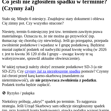
Co jeśli nie zgłosiłem spadku w terminie?
(Czynny żal)
Stało się. Minęło 6 miesięcy. Znajdujesz stary dokument i oblewa
Cię zimny pot. Czy wszystko stracone?
Niestety, termin 6-miesięczny jest tzw. terminem zawitym prawa
materialnego. Oznacza to, że nie można go przywrócić (np.
tłumacząc się chorobą czy niewiedzą). Jeśli go przegapisz, przepada
zwolnienie podatkowe i wpadasz w I grupę podatkową. Będziesz
musiał zapłacić podatek od nadwyżki ponad kwotę wolną (w 2026
r. jest to kwota 36 120 zł dla I grupy – uwaga: kwoty te są
waloryzowane, sprawdź aktualne obwieszczenie).
W takiej sytuacji należy złożyć zeznanie podatkowe SD-3 (a nie
SD-Z2!). Czy
czynny żal za niezgłoszenie spadku
pomoże? Czynny
żal chroni przed karą karno-skarbową (mandatem za
nieterminowość), ale
nie przywraca zwolnienia z podatku
.
Podatek trzeba będzie zapłacić.
🚫 Ryzyko / pułapka
Niektórzy próbują „ukryć” spadek po terminie. To najgorsza
strategia. Jeśli Urząd Skarbowy sam odkryje niezgłoszony spadek
(np. przy kontroli konta bankowego), stawka podatku wynosi karnie