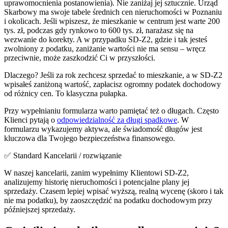
uprawomocnienia postanowienia). Nie zaniżaj jej sztucznie. Urząd
Skarbowy ma swoje tabele średnich cen nieruchomości w Poznaniu
i okolicach. Jeśli wpiszesz, że mieszkanie w centrum jest warte 200
tys. zł, podczas gdy rynkowo to 600 tys. zł, narażasz się na
wezwanie do korekty. A w przypadku SD-Z2, gdzie i tak jesteś
zwolniony z podatku, zaniżanie wartości nie ma sensu – wręcz
przeciwnie, może zaszkodzić Ci w przyszłości.
Dlaczego? Jeśli za rok zechcesz sprzedać to mieszkanie, a w SD-Z2
wpisałeś zaniżoną wartość, zapłacisz ogromny podatek dochodowy
od różnicy cen. To klasyczna pułapka.
Przy wypełnianiu formularza warto pamiętać też o długach. Często
Klienci pytają o
odpowiedzialność za długi spadkowe
. W
formularzu wykazujemy aktywa, ale świadomość długów jest
kluczowa dla Twojego bezpieczeństwa finansowego.
✅ Standard Kancelarii / rozwiązanie
W naszej kancelarii, zanim wypełnimy Klientowi SD-Z2,
analizujemy historię nieruchomości i potencjalne plany jej
sprzedaży. Czasem lepiej wpisać wyższą, realną wycenę (skoro i tak
nie ma podatku), by zaoszczędzić na podatku dochodowym przy
późniejszej sprzedaży.