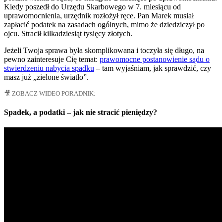
Kiedy poszedł do Urzędu Skarbowego w 7. miesiącu od
uprawomocnienia, urzędnik rozłożył ręce. Pan Marek musiał
zapłacić podatek na zasadach ogólnych, mimo że dziedziczył po
ojcu. Stracił kilkadziesiąt tysięcy złotych.
Jeżeli Twoja sprawa była skomplikowana i toczyła się długo, na
pewno zainteresuje Cię temat:
prawomocne postanowienie sądu o
stwierdzeniu nabycia spadku
– tam wyjaśniam, jak sprawdzić, czy
masz już „zielone światło”.
🎥 ZOBACZ WIDEO PORADNIK:
Spadek, a podatki – jak nie stracić pieniędzy?