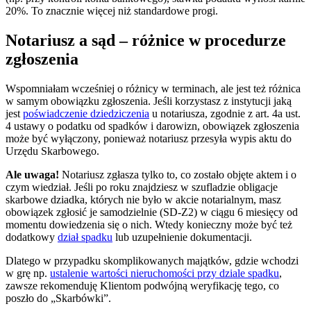
20%. To znacznie więcej niż standardowe progi.
Notariusz a sąd – różnice w procedurze
zgłoszenia
Wspomniałam wcześniej o różnicy w terminach, ale jest też różnica
w samym obowiązku zgłoszenia. Jeśli korzystasz z instytucji jaką
jest
poświadczenie dziedziczenia
u notariusza, zgodnie z art. 4a ust.
4 ustawy o podatku od spadków i darowizn, obowiązek zgłoszenia
może być wyłączony, ponieważ notariusz przesyła wypis aktu do
Urzędu Skarbowego.
Ale uwaga!
Notariusz zgłasza tylko to, co zostało objęte aktem i o
czym wiedział. Jeśli po roku znajdziesz w szufladzie obligacje
skarbowe dziadka, których nie było w akcie notarialnym, masz
obowiązek zgłosić je samodzielnie (SD-Z2) w ciągu 6 miesięcy od
momentu dowiedzenia się o nich. Wtedy konieczny może być też
dodatkowy
dział spadku
lub uzupełnienie dokumentacji.
Dlatego w przypadku skomplikowanych majątków, gdzie wchodzi
w grę np.
ustalenie wartości nieruchomości przy dziale spadku
,
zawsze rekomenduję Klientom podwójną weryfikację tego, co
poszło do „Skarbówki”.