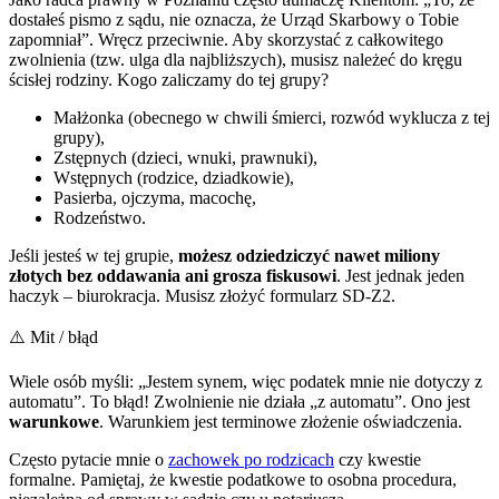
dostałeś pismo z sądu, nie oznacza, że Urząd Skarbowy o Tobie
zapomniał”. Wręcz przeciwnie. Aby skorzystać z całkowitego
zwolnienia (tzw. ulga dla najbliższych), musisz należeć do kręgu
ścisłej rodziny. Kogo zaliczamy do tej grupy?
Małżonka (obecnego w chwili śmierci, rozwód wyklucza z tej
grupy),
Zstępnych (dzieci, wnuki, prawnuki),
Wstępnych (rodzice, dziadkowie),
Pasierba, ojczyma, macochę,
Rodzeństwo.
Jeśli jesteś w tej grupie,
możesz odziedziczyć nawet miliony
złotych bez oddawania ani grosza fiskusowi
. Jest jednak jeden
haczyk – biurokracja. Musisz złożyć formularz SD-Z2.
⚠️ Mit / błąd
Wiele osób myśli: „Jestem synem, więc podatek mnie nie dotyczy z
automatu”. To błąd! Zwolnienie nie działa „z automatu”. Ono jest
warunkowe
. Warunkiem jest terminowe złożenie oświadczenia.
Często pytacie mnie o
zachowek po rodzicach
czy kwestie
formalne. Pamiętaj, że kwestie podatkowe to osobna procedura,