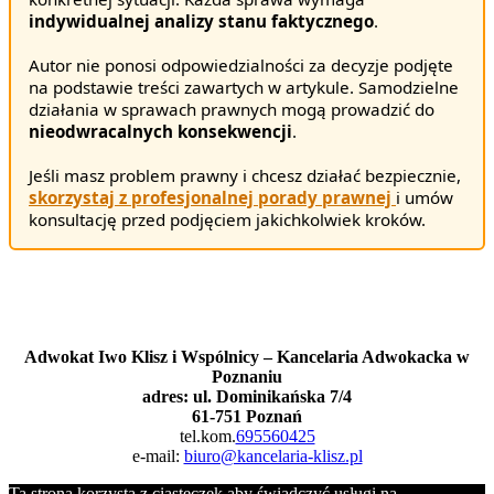
indywidualnej analizy stanu faktycznego
.
Autor nie ponosi odpowiedzialności za decyzje podjęte
na podstawie treści zawartych w artykule. Samodzielne
działania w sprawach prawnych mogą prowadzić do
nieodwracalnych konsekwencji
.
Jeśli masz problem prawny i chcesz działać bezpiecznie,
skorzystaj z profesjonalnej porady prawnej
i umów
konsultację przed podjęciem jakichkolwiek kroków.
Masz pytania?
Zadzwoń lub napisz
Adwokat Iwo Klisz i Wspólnicy – Kancelaria Adwokacka w
Poznaniu
adres: ul. Dominikańska 7/4
61-751 Poznań
tel.kom.
695560425
e-mail:
biuro@kancelaria-klisz.pl
Ta strona korzysta z ciasteczek aby świadczyć usługi na