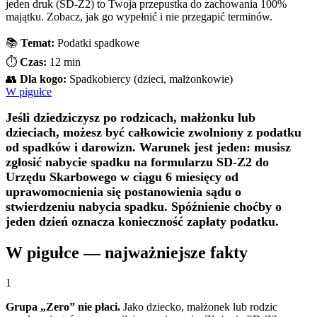
jeden druk (SD-Z2) to Twoja przepustka do zachowania 100%
majątku. Zobacz, jak go wypełnić i nie przegapić terminów.
📚
Temat:
Podatki spadkowe
⏱️
Czas:
12 min
👥
Dla kogo:
Spadkobiercy (dzieci, małżonkowie)
W pigułce
Jeśli dziedziczysz po rodzicach, małżonku lub
dzieciach, możesz być całkowicie zwolniony z podatku
od spadków i darowizn. Warunek jest jeden: musisz
zgłosić nabycie spadku na formularzu SD-Z2 do
Urzędu Skarbowego w ciągu 6 miesięcy od
uprawomocnienia się postanowienia sądu o
stwierdzeniu nabycia spadku. Spóźnienie choćby o
jeden dzień oznacza konieczność zapłaty podatku.
W pigułce — najważniejsze fakty
1
Grupa „Zero” nie płaci.
Jako dziecko, małżonek lub rodzic