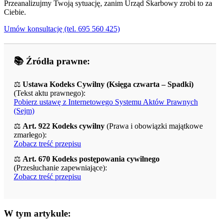
Przeanalizujmy Twoją sytuację, zanim Urząd Skarbowy zrobi to za
Ciebie.
Umów konsultację (tel. 695 560 425)
📚 Źródła prawne:
⚖️
Ustawa Kodeks Cywilny (Księga czwarta – Spadki)
(Tekst aktu prawnego):
Pobierz ustawę z Internetowego Systemu Aktów Prawnych
(Sejm)
⚖️
Art. 922 Kodeks cywilny
(Prawa i obowiązki majątkowe
zmarłego):
Zobacz treść przepisu
⚖️
Art. 670 Kodeks postępowania cywilnego
(Przesłuchanie zapewniające):
Zobacz treść przepisu
W tym artykule: