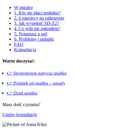
W pigułce
1. Kto nie płaci podatku?
2. 6 miesięcy na zgłoszenie
3. Jak wypełnić SD-Z2?
4. Co jeśli nie zgłosiłem?
5. Notariusz a sąd
6. Problemy i pułapki
FAQ
Konsultacja
Warto doczytać:
👉 Stwierdzenie nabycia spadku
👉 Podatek od spadku – zasady
👉 Dział spadku
Masz dość czytania?
Umów konsultację