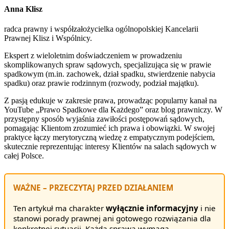
Anna Klisz
radca prawny i współzałożycielka ogólnopolskiej Kancelarii
Prawnej Klisz i Wspólnicy.
Ekspert z wieloletnim doświadczeniem w prowadzeniu
skomplikowanych spraw sądowych, specjalizująca się w prawie
spadkowym (m.in. zachowek, dział spadku, stwierdzenie nabycia
spadku) oraz prawie rodzinnym (rozwody, podział majątku).
Z pasją edukuje w zakresie prawa, prowadząc popularny kanał na
YouTube „Prawo Spadkowe dla Każdego” oraz blog prawniczy. W
przystępny sposób wyjaśnia zawiłości postępowań sądowych,
pomagając Klientom zrozumieć ich prawa i obowiązki. W swojej
praktyce łączy merytoryczną wiedzę z empatycznym podejściem,
skutecznie reprezentując interesy Klientów na salach sądowych w
całej Polsce.
WAŻNE – PRZECZYTAJ PRZED DZIAŁANIEM
Ten artykuł ma charakter
wyłącznie informacyjny
i nie
stanowi porady prawnej ani gotowego rozwiązania dla
konkretnej sytuacji. Każda sprawa wymaga