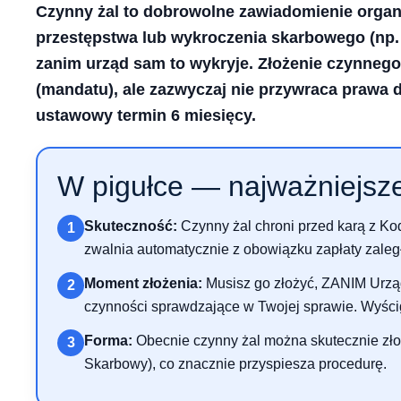
Czynny żal to dobrowolne zawiadomienie orga
przestępstwa lub wykroczenia skarbowego (np. 
zanim urząd sam to wykryje. Złożenie czynnego
(mandatu), ale zazwyczaj nie przywraca prawa do
ustawowy termin 6 miesięcy.
W pigułce — najważniejsze
Skuteczność:
Czynny żal chroni przed karą z K
1
zwalnia automatycznie z obowiązku zapłaty zaleg
Moment złożenia:
Musisz go złożyć, ZANIM Urząd
2
czynności sprawdzające w Twojej sprawie. Wyścig
Forma:
Obecnie czynny żal można skutecznie złoż
3
Skarbowy), co znacznie przyspiesza procedurę.