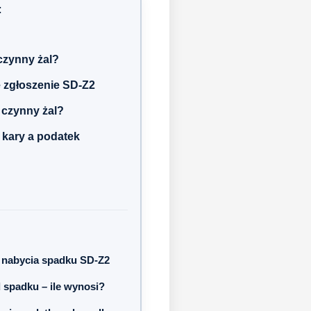
:
 czynny żal?
 zgłoszenie SD-Z2
ć czynny żal?
e kary a podatek
 nabycia spadku SD-Z2
 spadku – ile wynosi?