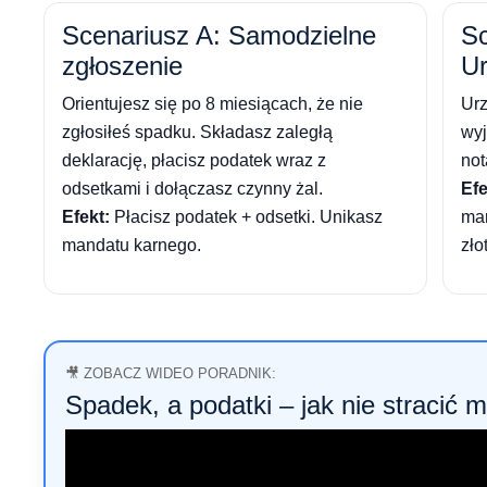
Scenariusz A: Samodzielne
Sc
zgłoszenie
U
Orientujesz się po 8 miesiącach, że nie
Ur
zgłosiłeś spadku. Składasz zaległą
wyj
deklarację, płacisz podatek wraz z
not
odsetkami i dołączasz czynny żal.
Efe
Efekt:
Płacisz podatek + odsetki. Unikasz
man
mandatu karnego.
zło
🎥 ZOBACZ WIDEO PORADNIK:
Spadek, a podatki – jak nie stracić 