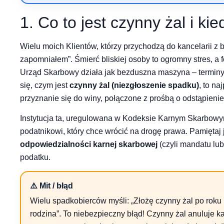
1. Co to jest czynny żal i k
Wielu moich Klientów, którzy przychodzą do kancelarii z
zapomniałem”. Śmierć bliskiej osoby to ogromny stres, a f
Urząd Skarbowy działa jak bezduszna maszyna – terminy 
się, czym jest
czynny żal (niezgłoszenie spadku)
, to na
przyznanie się do winy, połączone z prośbą o odstąpienie
Instytucja ta, uregulowana w Kodeksie Karnym Skarbowym
podatnikowi, który chce wrócić na drogę prawa. Pamiętaj 
odpowiedzialności karnej skarbowej
(czyli mandatu lub
podatku.
⚠️ Mit / błąd
Wielu spadkobierców myśli: „Złożę czynny żal po roku 
rodzina”. To niebezpieczny błąd! Czynny żal anuluje ka