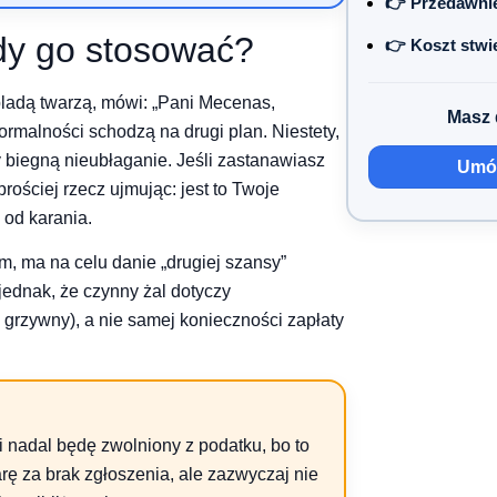
👉 Przedawnie
iedy go stosować?
👉 Koszt stwi
 bladą twarzą, mówi: „Pani Mecenas,
Masz 
ormalności schodzą na drugi plan. Niestety,
biegną nieubłaganie. Jeśli zastanawiasz
Umów
jprościej rzecz ujmując: jest to Twoje
 od karania.
, ma na celu danie „drugiej szansy”
jednak, że czynny żal dotyczy
 grzywny), a nie samej konieczności zapłaty
i nadal będę zwolniony z podatku, bo to
rę za brak zgłoszenia, ale zazwyczaj nie