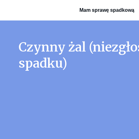
Mam sprawę spadkową
Czynny żal (niezgło
spadku)