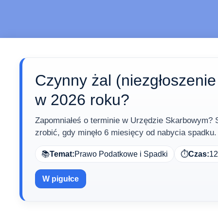
Czynny żal (niezgłoszenie
w 2026 roku?
Zapomniałeś o terminie w Urzędzie Skarbowym? S
zrobić, gdy minęło 6 miesięcy od nabycia spadku.
📚
Temat:
Prawo Podatkowe i Spadki
⏱️
Czas:
12
W pigułce