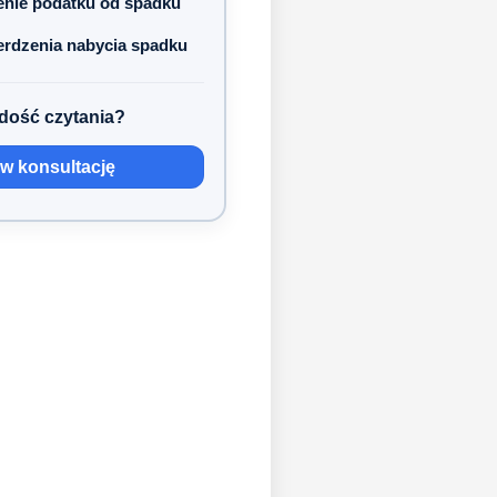
nie podatku od spadku
erdzenia nabycia spadku
dość czytania?
 konsultację