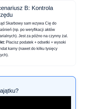
enariusz B: Kontrola
rzędu
ząd Skarbowy sam wzywa Cię do
aśnień (np. po weryfikacji aktów
arialnych). Jest za późno na czynny żal.
kt:
Płacisz podatek + odsetki + wysoki
dat karny (nawet do kilku tysięcy
tych).
majątku?