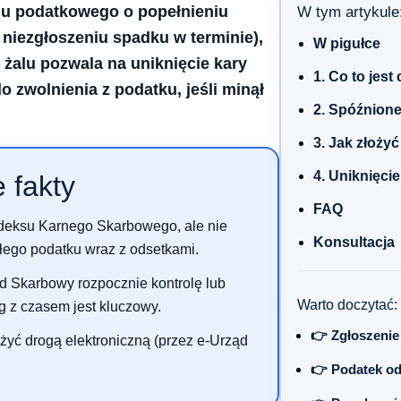
nu podatkowego o popełnieniu
W tym artykule
niezgłoszeniu spadku w terminie),
W pigułce
 żalu pozwala na uniknięcie kary
1. Co to jest
 zwolnienia z podatku, jeśli minął
2. Spóźnione
3. Jak złoży
4. Uniknięci
 fakty
FAQ
odeksu Karnego Skarbowego, ale nie
Konsultacja
łego podatku wraz z odsetkami.
 Skarbowy rozpocznie kontrolę lub
Warto doczytać:
 z czasem jest kluczowy.
👉 Zgłoszenie
yć drogą elektroniczną (przez e-Urząd
👉 Podatek od