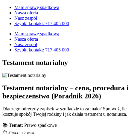
Przejdź
Mam sprawę spadkową
do
Nasza oferta
treści
Nasz zespół
Szybki kontakt: 717 405 000
Mam sprawę spadkową
Nasza oferta
Nasz zespół
Szybki kontakt: 717 405 000
Testament notarialny
Testament notarialny – cena, procedura i
bezpieczeństwo (Poradnik 2026)
Dlaczego odręczny zapisek w szufladzie to za mało? Sprawdź, ile
kosztuje spokój Twojej rodziny i jak działa testament u notariusza.
📚
Temat:
Prawo spadkowe
⏱️
Czas:
12 min