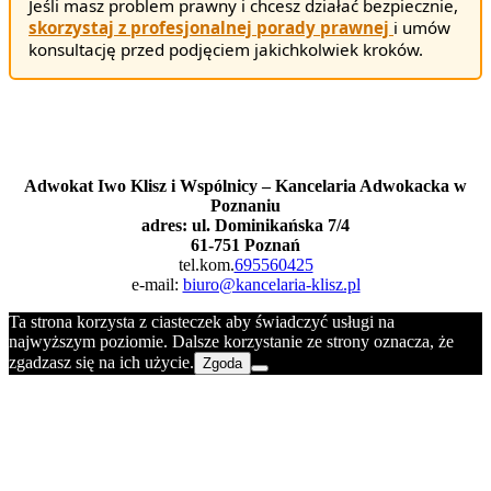
Jeśli masz problem prawny i chcesz działać bezpiecznie,
skorzystaj z profesjonalnej porady prawnej
i umów
konsultację przed podjęciem jakichkolwiek kroków.
Masz pytania?
Zadzwoń lub napisz
Adwokat Iwo Klisz i Wspólnicy – Kancelaria Adwokacka w
Poznaniu
adres: ul. Dominikańska 7/4
61-751 Poznań
tel.kom.
695560425
e-mail:
biuro@kancelaria-klisz.pl
Ta strona korzysta z ciasteczek aby świadczyć usługi na
najwyższym poziomie. Dalsze korzystanie ze strony oznacza, że
zgadzasz się na ich użycie.
Zgoda