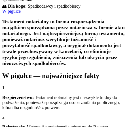
👥
Dla kogo:
Spadkodawcy i spadkobiercy
W pigułce
Testament notarialny to forma rozporządzenia
majątkiem sporządzona przez notariusza w formie aktu
notarialnego. Jest najbezpieczniejszą formą testamentu,
ponieważ notariusz weryfikuje tożsamość i
poczytalność spadkodawcy, a oryginał dokumentu jest
trwale przechowywany w kancelarii, co eliminuje
ryzyko jego zgubienia, zniszczenia lub ukrycia przez
nieuczciwych spadkobierców.
W pigułce — najważniejsze fakty
1
Bezpieczeństwo:
Testament notarialny jest niezwykle trudny do
podważenia, ponieważ sporządza go osoba zaufania publicznego,
która dba o zgodność z prawem.
2
Rejestracja:
Możesz (i powinieneś) wpisać go do Rejestru