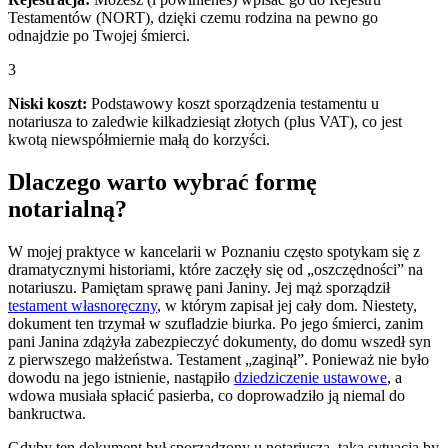
Testamentów (NORT), dzięki czemu rodzina na pewno go
odnajdzie po Twojej śmierci.
3
Niski koszt:
Podstawowy koszt sporządzenia testamentu u
notariusza to zaledwie kilkadziesiąt złotych (plus VAT), co jest
kwotą niewspółmiernie małą do korzyści.
Dlaczego warto wybrać formę
notarialną?
W mojej praktyce w kancelarii w Poznaniu często spotykam się z
dramatycznymi historiami, które zaczęły się od „oszczędności” na
notariuszu. Pamiętam sprawę pani Janiny. Jej mąż sporządził
testament własnoręczny
, w którym zapisał jej cały dom. Niestety,
dokument ten trzymał w szufladzie biurka. Po jego śmierci, zanim
pani Janina zdążyła zabezpieczyć dokumenty, do domu wszedł syn
z pierwszego małżeństwa. Testament „zaginął”. Ponieważ nie było
dowodu na jego istnienie, nastąpiło
dziedziczenie ustawowe
, a
wdowa musiała spłacić pasierba, co doprowadziło ją niemal do
bankructwa.
Gdyby ten dokument był sporządzony u notariusza, taka sytuacja by