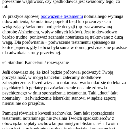
poweźmie wątpliwość, czy spadkodawca jest świadomy tego, co
robi.
W praktyce sądowej
podważenie testamentu
notarialnego wymaga
udowodnienia, że notariusz popełnił błąd lub przeoczył stan
wyłączający świadome podjęcie decyzji (np. zaawansowaną
chorobę Alzheimera, wpływ silnych leków). Jest to dowodowo
bardzo trudne, ponieważ zeznania notariusza są traktowane z dużą
wagą. Dla porównania – podważenie testamentu spisanego na
kartce papieru, gdy babcia była sama w domu, jest znacznie prostsze
dla adwokata strony przeciwnej.
✅ Standard Kancelarii / rozwiązanie
Jeśli obawiasz się, że ktoś będzie próbował podważyć Twoją
poczytalność, w mojej kancelarii zalecamy dodatkowe
zabezpieczenie. Przed wizytą u notariusza warto udać się do lekarza
psychiatry lub geriatry po zaświadczenie o stanie zdrowia
psychicznego w dniu sporządzania testamentu. Taki „duet” (akt
notarialny + zaświadczenie lekarskie) stanowi w sądzie zaporę
niemal nie do przejścia.
Pamiętaj również o kwestii zachowku. Sam fakt sporządzenia
testamentu notarialnego nie zwalnia Twoich spadkobierców z
obowiązku zapłaty zachowku pominiętym bliskim. Jeśli Twoim
celem jest, aby konkretna osoba nic nie dostała, konieczne jest