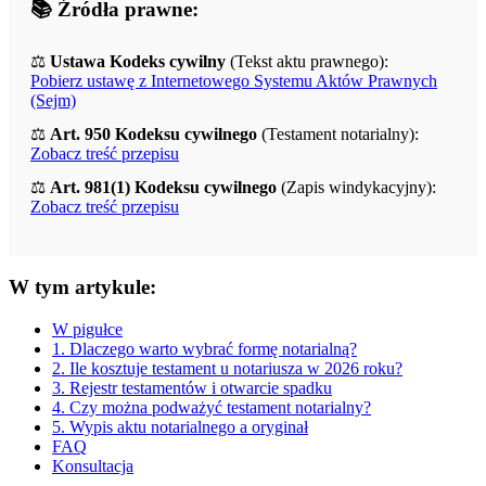
📚 Źródła prawne:
⚖️
Ustawa Kodeks cywilny
(Tekst aktu prawnego):
Pobierz ustawę z Internetowego Systemu Aktów Prawnych
(Sejm)
⚖️
Art. 950 Kodeksu cywilnego
(Testament notarialny):
Zobacz treść przepisu
⚖️
Art. 981(1) Kodeksu cywilnego
(Zapis windykacyjny):
Zobacz treść przepisu
W tym artykule:
W pigułce
1. Dlaczego warto wybrać formę notarialną?
2. Ile kosztuje testament u notariusza w 2026 roku?
3. Rejestr testamentów i otwarcie spadku
4. Czy można podważyć testament notarialny?
5. Wypis aktu notarialnego a oryginał
FAQ
Konsultacja