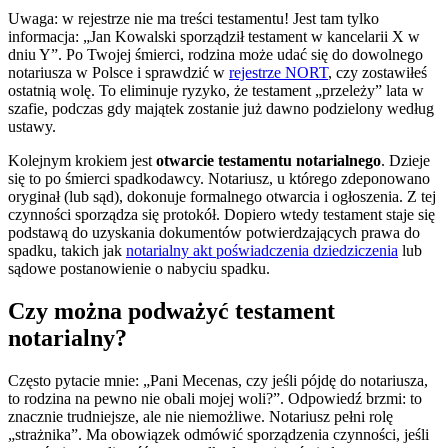
Uwaga: w rejestrze nie ma treści testamentu! Jest tam tylko
informacja: „Jan Kowalski sporządził testament w kancelarii X w
dniu Y”. Po Twojej śmierci, rodzina może udać się do dowolnego
notariusza w Polsce i sprawdzić w
rejestrze NORT
, czy zostawiłeś
ostatnią wolę. To eliminuje ryzyko, że testament „przeleży” lata w
szafie, podczas gdy majątek zostanie już dawno podzielony według
ustawy.
Kolejnym krokiem jest
otwarcie testamentu notarialnego
. Dzieje
się to po śmierci spadkodawcy. Notariusz, u którego zdeponowano
oryginał (lub sąd), dokonuje formalnego otwarcia i ogłoszenia. Z tej
czynności sporządza się protokół. Dopiero wtedy testament staje się
podstawą do uzyskania dokumentów potwierdzających prawa do
spadku, takich jak
notarialny akt poświadczenia dziedziczenia
lub
sądowe postanowienie o nabyciu spadku.
Czy można podważyć testament
notarialny?
Często pytacie mnie: „Pani Mecenas, czy jeśli pójdę do notariusza,
to rodzina na pewno nie obali mojej woli?”. Odpowiedź brzmi: to
znacznie trudniejsze, ale nie niemożliwe. Notariusz pełni rolę
„strażnika”. Ma obowiązek odmówić sporządzenia czynności, jeśli