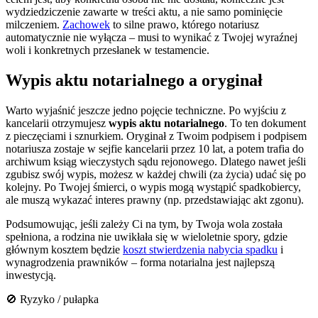
wydziedziczenie zawarte w treści aktu, a nie samo pominięcie
milczeniem.
Zachowek
to silne prawo, którego notariusz
automatycznie nie wyłącza – musi to wynikać z Twojej wyraźnej
woli i konkretnych przesłanek w testamencie.
Wypis aktu notarialnego a oryginał
Warto wyjaśnić jeszcze jedno pojęcie techniczne. Po wyjściu z
kancelarii otrzymujesz
wypis aktu notarialnego
. To ten dokument
z pieczęciami i sznurkiem. Oryginał z Twoim podpisem i podpisem
notariusza zostaje w sejfie kancelarii przez 10 lat, a potem trafia do
archiwum ksiąg wieczystych sądu rejonowego. Dlatego nawet jeśli
zgubisz swój wypis, możesz w każdej chwili (za życia) udać się po
kolejny. Po Twojej śmierci, o wypis mogą wystąpić spadkobiercy,
ale muszą wykazać interes prawny (np. przedstawiając akt zgonu).
Podsumowując, jeśli zależy Ci na tym, by Twoja wola została
spełniona, a rodzina nie uwikłała się w wieloletnie spory, gdzie
głównym kosztem będzie
koszt stwierdzenia nabycia spadku
i
wynagrodzenia prawników – forma notarialna jest najlepszą
inwestycją.
🚫 Ryzyko / pułapka