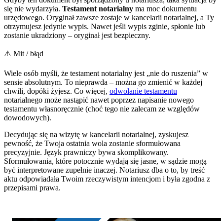
się nie wydarzyła.
Testament notarialny
ma moc dokumentu
urzędowego. Oryginał zawsze zostaje w kancelarii notarialnej, a Ty
otrzymujesz jedynie wypis. Nawet jeśli wypis zginie, spłonie lub
zostanie ukradziony – oryginał jest bezpieczny.
⚠️ Mit / błąd
Wiele osób myśli, że testament notarialny jest „nie do ruszenia” w
sensie absolutnym. To nieprawda – można go zmienić w każdej
chwili, dopóki żyjesz. Co więcej,
odwołanie testamentu
notarialnego może nastąpić nawet poprzez napisanie nowego
testamentu własnoręcznie (choć tego nie zalecam ze względów
dowodowych).
Decydując się na wizytę w kancelarii notarialnej, zyskujesz
pewność, że Twoja ostatnia wola zostanie sformułowana
precyzyjnie. Język prawniczy bywa skomplikowany.
Sformułowania, które potocznie wydają się jasne, w sądzie mogą
być interpretowane zupełnie inaczej. Notariusz dba o to, by treść
aktu odpowiadała Twoim rzeczywistym intencjom i była zgodna z
przepisami prawa.