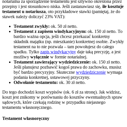
notarialna za sporządzenie testamentu jest sztywno określona przez
przepisy i jest stosunkowo niska. Jeśli zastanawiasz się,
ile kosztuje
testament u notariusza
, oto przykładowe stawki (pamiętaj, że do
stawek należy doliczyć 23% VAT):
Testament zwykły:
ok. 50 zł netto.
Testament z zapisem windykacyjnym:
ok. 150 zł netto. To
bardzo ważna opcja, jeśli chcesz przekazać konkretny
składnik majątku (np. mieszkanie) konkretnej osobie. Zwykły
testament na to nie pozwala – tam powołujesz do całego
spadku. Tylko
zapis windykacyjny
daje taką precyzję, a jest
możliwy
wyłącznie
w formie notarialnej.
Testament zawierający wydziedziczenie:
ok. 150 zł netto.
Jeśli planujesz pozbawić kogoś prawa do zachowku, musisz
być bardzo precyzyjny. Skuteczne
wydziedziczenie
wymaga
podania konkretnej, ustawowej przyczyny.
Odwołanie testamentu:
ok. 30 zł netto.
Do tego dochodzi koszt wypisów (ok. 6 zł za stronę). Jak widzisz,
koszt jest znikomy w porównaniu do kosztów ewentualnych spraw
sądowych, które czekają rodzinę w przypadku niejasnego
testamentu własnoręcznego.
Testament własnoręczny