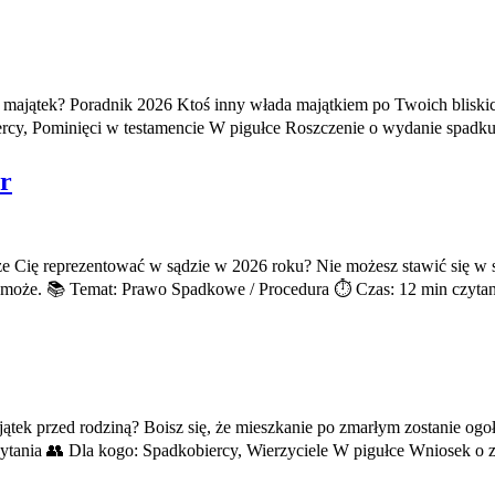
 majątek? Poradnik 2026 Ktoś inny włada majątkiem po Twoich bliskic
cy, Pominięci w testamencie W pigułce Roszczenie o wydanie spadku
r
ię reprezentować w sądzie w 2026 roku? Nie możesz stawić się w sąd
pomoże. 📚 Temat: Prawo Spadkowe / Procedura ⏱️ Czas: 12 min czyta
ątek przed rodziną? Boisz się, że mieszkanie po zmarłym zostanie og
tania 👥 Dla kogo: Spadkobiercy, Wierzyciele W pigułce Wniosek o z