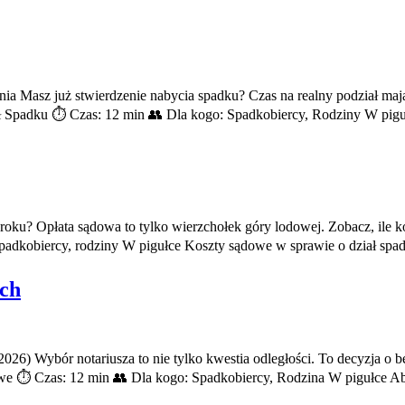
ia Masz już stwierdzenie nabycia spadku? Czas na realny podział maj
 Spadku ⏱️ Czas: 12 min 👥 Dla kogo: Spadkobiercy, Rodziny W pigu
 roku? Opłata sądowa to tylko wierzchołek góry lodowej. Zobacz, ile k
padkobiercy, rodziny W pigułce Koszty sądowe w sprawie o dział spa
ych
2026) Wybór notariusza to nie tylko kwestia odległości. To decyzja 
we ⏱️ Czas: 12 min 👥 Dla kogo: Spadkobiercy, Rodzina W pigułce Ab