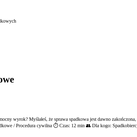
adkowych
owe
ny wyrok? Myślałeś, że sprawa spadkowa jest dawno zakończona, ale 
kowe / Procedura cywilna ⏱️ Czas: 12 min 👥 Dla kogo: Spadkobierc