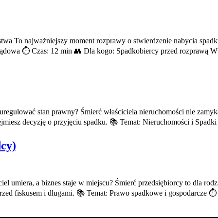
stwa To najważniejszy moment rozprawy o stwierdzenie nabycia spadku
 sądowa ⏱️ Czas: 12 min 👥 Dla kogo: Spadkobiercy przed rozprawą W
i uregulować stan prawny? Śmierć właściciela nieruchomości nie zamyka
jmiesz decyzję o przyjęciu spadku. 📚 Temat: Nieruchomości i Spadki
cy)
l umiera, a biznes staje w miejscu? Śmierć przedsiębiorcy to dla rodzi
k przed fiskusem i długami. 📚 Temat: Prawo spadkowe i gospodarcze ⏱