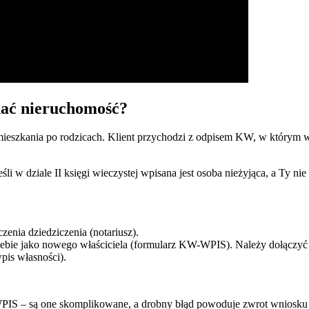
dać nieruchomość?
mieszkania po rodzicach. Klient przychodzi z odpisem KW, w którym w
eśli w dziale II księgi wieczystej wpisana jest osoba nieżyjąca, a Ty
zenia dziedziczenia (notariusz).
iebie jako nowego właściciela (formularz KW-WPIS). Należy dołączy
pis własności).
PIS – są one skomplikowane, a drobny błąd powoduje zwrot wniosku i 