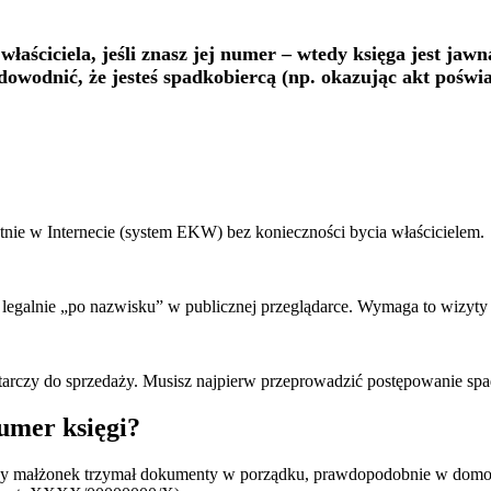
 właściciela, jeśli znasz jej numer – wtedy księga jest ja
dowodnić, że jesteś spadkobiercą (np. okazując akt poświ
tnie w Internecie (system EKW) bez konieczności bycia właścicielem.
legalnie „po nazwisku” w publicznej przeglądarce. Wymaga to wizyty w
rczy do sprzedaży. Musisz najpierw przeprowadzić postępowanie spad
umer księgi?
c czy małżonek trzymał dokumenty w porządku, prawdopodobnie w domo