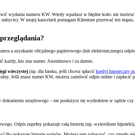
mówić wydania numeru KW. Wtedy wpadasz w błędne koło: nie możesz spr
ego nabycie). W mojej kancelarii pomagam Klientom przerwać ten impas
 przeglądania?
utera a uzyskanie oficjalnego papierowego (lub elektronicznego) odpisu
ć każdy, kto zna numer. Anonimowo i za darmo.
ięgi wieczystej
(np. dla banku, jeśli chcesz spłacić
kredyt hipoteczny p
eralny. Jeśli znasz numer KW, możesz zamówić odpis online i zapłacić
 dokumentu urzędowego – nie posłużysz się wydrukiem w sądzie czy u
wego. Odpis zupełny pokazuje całą historię (np. wykreślone hipoteki),
go? Bo pokazuje historię wpisów. Możesz tam zobaczyć, czy zmarły nie