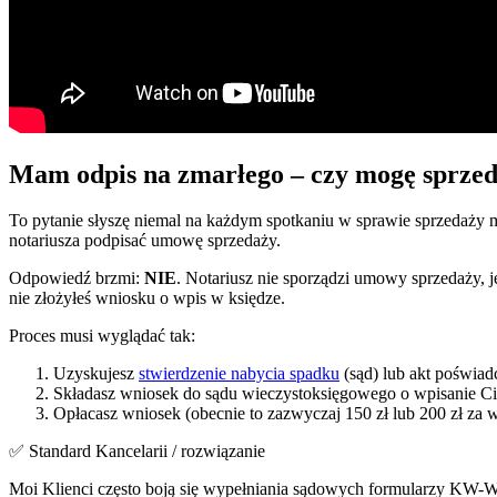
Mam odpis na zmarłego – czy mogę sprze
To pytanie słyszę niemal na każdym spotkaniu w sprawie sprzedaży 
notariusza podpisać umowę sprzedaży.
Odpowiedź brzmi:
NIE
. Notariusz nie sporządzi umowy sprzedaży, j
nie złożyłeś wniosku o wpis w księdze.
Proces musi wyglądać tak:
Uzyskujesz
stwierdzenie nabycia spadku
(sąd) lub akt poświadc
Składasz wniosek do sądu wieczystoksięgowego o wpisanie C
Opłacasz wniosek (obecnie to zazwyczaj 150 zł lub 200 zł za w
✅ Standard Kancelarii / rozwiązanie
Moi Klienci często boją się wypełniania sądowych formularzy KW-W