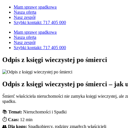
Przejdź
Mam sprawę spadkową
do
Nasza oferta
treści
Nasz zespół
Szybki kontakt: 717 405 000
Mam sprawę spadkową
Nasza oferta
Nasz zespół
Szybki kontakt: 717 405 000
Odpis z księgi wieczystej po śmierci
Odpis z księgi wieczystej po śmierci – jak
Śmierć właściciela nieruchomości nie zamyka księgi wieczystej, ale 
spadku.
📚
Temat:
Nieruchomości i Spadki
⏱️
Czas:
12 min
👥
Dla kogo:
Spadkobiercy, rodziny zmarłych właścicieli