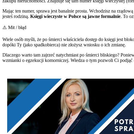
zakupu nieruchomości. Znajduje się tam numer księgi wieczystej (
Mając ten numer, sprawa jest banalnie prosta. Wchodzisz na rządową 
jesteś rodziną.
Księgi wieczyste w Polsce są jawne formalnie
. To o
⚠️ Mit / błąd
Wiele osób myśli, że po śmierci właściciela dostęp do księgi jest bl
dopóki Ty (jako spadkobierca) nie złożysz wniosku o ich zmianę.
Dlaczego warto tam zajrzeć natychmiast po śmierci bliskiego? Ponieważ
wzmianki o egzekucji komorniczej. Wiedza o tym pozwoli Ci podjąć d