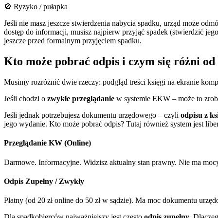
🚫 Ryzyko / pułapka
Jeśli nie masz jeszcze stwierdzenia nabycia spadku, urząd może od
dostęp do informacji, musisz najpierw przyjąć spadek (stwierdzić j
jeszcze przed formalnym przyjęciem spadku.
Kto może pobrać odpis i czym się różni od
Musimy rozróżnić dwie rzeczy: podgląd treści księgi na ekranie komp
Jeśli chodzi o
zwykłe przeglądanie
w systemie EKW – może to zrobi
Jeśli jednak potrzebujesz dokumentu urzędowego – czyli
odpisu z ks
jego wydanie. Kto może pobrać odpis? Tutaj również system jest lib
Przeglądanie KW (Online)
Darmowe. Informacyjne. Widzisz aktualny stan prawny. Nie ma mocy
Odpis Zupełny / Zwykły
Płatny (od 20 zł online do 50 zł w sądzie). Ma moc dokumentu urzędo
Dla spadkobierców najważniejszy jest często
odpis zupełny
. Dlacze