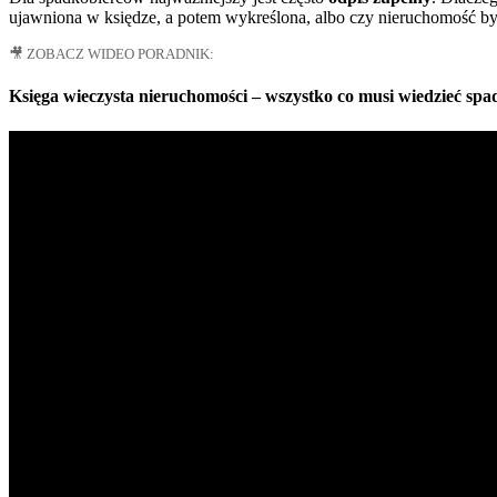
ujawniona w księdze, a potem wykreślona, albo czy nieruchomość b
🎥 ZOBACZ WIDEO PORADNIK:
Księga wieczysta nieruchomości – wszystko co musi wiedzieć spa