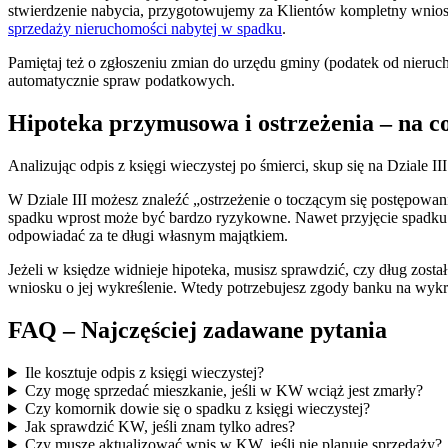
stwierdzenie nabycia, przygotowujemy za Klientów kompletny wniose
sprzedaży nieruchomości nabytej w spadku
.
Pamiętaj też o zgłoszeniu zmian do urzędu gminy (podatek od nier
automatycznie spraw podatkowych.
Hipoteka przymusowa i ostrzeżenia – na c
Analizując odpis z księgi wieczystej po śmierci, skup się na Dziale II
W Dziale III możesz znaleźć „ostrzeżenie o toczącym się postępowa
spadku wprost może być bardzo ryzykowne. Nawet przyjęcie spadku z
odpowiadać za te długi własnym majątkiem.
Jeżeli w księdze widnieje hipoteka, musisz sprawdzić, czy dług zosta
wniosku o jej wykreślenie. Wtedy potrzebujesz zgody banku na wykre
FAQ – Najczęściej zadawane pytania
Ile kosztuje odpis z księgi wieczystej?
Czy mogę sprzedać mieszkanie, jeśli w KW wciąż jest zmarły?
Czy komornik dowie się o spadku z księgi wieczystej?
Jak sprawdzić KW, jeśli znam tylko adres?
Czy muszę aktualizować wpis w KW, jeśli nie planuję sprzedaży?