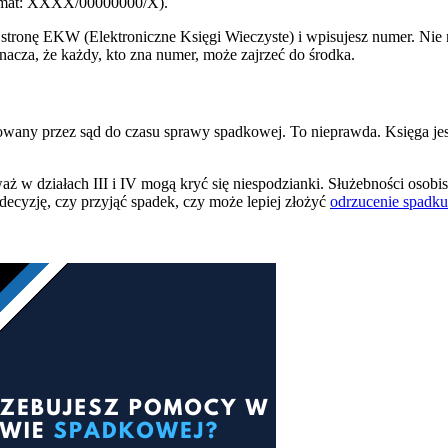
format: XXXX/00000000/X).
stronę EKW (Elektroniczne Księgi Wieczyste) i wpisujesz numer. Nie m
znacza, że każdy, kto zna numer, może zajrzeć do środka.
okowany przez sąd do czasu sprawy spadkowej. To nieprawda. Księga jes
 w działach III i IV mogą kryć się niespodzianki. Służebności osobiste
ecyzję, czy przyjąć spadek, czy może lepiej złożyć
odrzucenie spadku