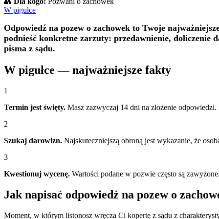
👥
Dla kogo:
Pozwani o zachowek
W pigułce
Odpowiedź na pozew o zachowek to Twoje najważniejsze
podnieść konkretne zarzuty: przedawnienie, doliczenie 
pisma z sądu.
W pigułce — najważniejsze fakty
1
Termin jest święty.
Masz zazwyczaj 14 dni na złożenie odpowiedzi.
2
Szukaj darowizn.
Najskuteczniejszą obroną jest wykazanie, że osob
3
Kwestionuj wycenę.
Wartości podane w pozwie często są zawyżone.
Jak napisać odpowiedź na pozew o zachow
Moment, w którym listonosz wręcza Ci kopertę z sądu z charaktery