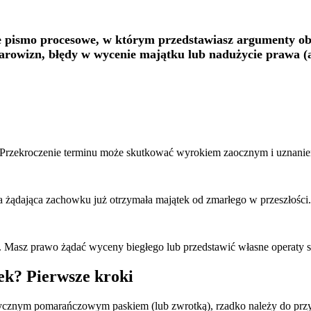
 pismo procesowe, w którym przedstawiasz argumenty ob
darowizn, błędy w wycenie majątku lub nadużycie prawa (a
 Przekroczenie terminu może skutkować wyrokiem zaocznym i uznani
a żądająca zachowku już otrzymała majątek od zmarłego w przeszłości.
 Masz prawo żądać wyceny biegłego lub przedstawić własne operaty
ek? Pierwsze kroki
stycznym pomarańczowym paskiem (lub zwrotką), rzadko należy do prz