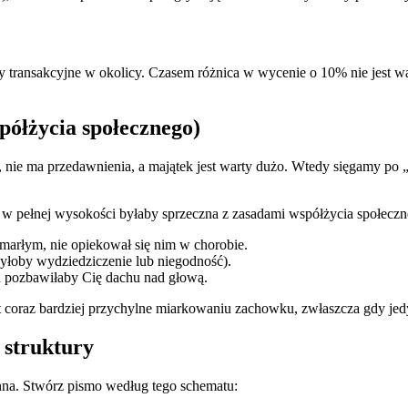
transakcyjne w okolicy. Czasem różnica w wycenie o 10% nie jest wa
półżycia społecznego)
, nie ma przedawnienia, a majątek jest warty dużo. Wtedy sięgamy p
 w pełnej wysokości byłaby sprzeczna z zasadami współżycia społeczne
arłym, nie opiekował się nim w chorobie.
yłoby wydziedziczenie lub niegodność).
u pozbawiłaby Cię dachu nad głową.
st coraz bardziej przychylne miarkowaniu zachowku, zwłaszcza gdy je
 struktury
inna. Stwórz pismo według tego schematu: