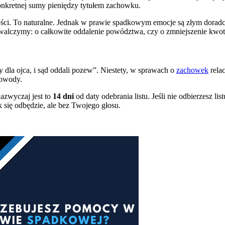
konkretnej sumy pieniędzy tytułem zachowku.
ności. To naturalne. Jednak w prawie spadkowym emocje są złym doradcą
 walczymy: o całkowite oddalenie powództwa, czy o zmniejszenie kwot
 dla ojca, i sąd oddali pozew”. Niestety, w sprawach o
zachowek
rela
dowody.
Zazwyczaj jest to
14 dni
od daty odebrania listu. Jeśli nie odbierzesz 
 się odbędzie, ale bez Twojego głosu.