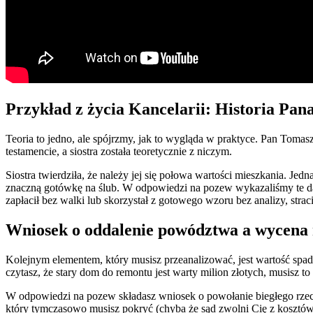
Przykład z życia Kancelarii: Historia Pa
Teoria to jedno, ale spójrzmy, jak to wygląda w praktyce. Pan Toma
testamencie, a siostra została teoretycznie z niczym.
Siostra twierdziła, że należy jej się połowa wartości mieszkania. Jed
znaczną gotówkę na ślub. W odpowiedzi na pozew wykazaliśmy te dar
zapłacił bez walki lub skorzystał z gotowego wzoru bez analizy, straci
Wniosek o oddalenie powództwa a wycena
Kolejnym elementem, który musisz przeanalizować, jest wartość spa
czytasz, że stary dom do remontu jest warty milion złotych, musisz t
W odpowiedzi na pozew składasz wniosek o powołanie biegłego rzecz
który tymczasowo musisz pokryć (chyba że sąd zwolni Cię z kosztów),