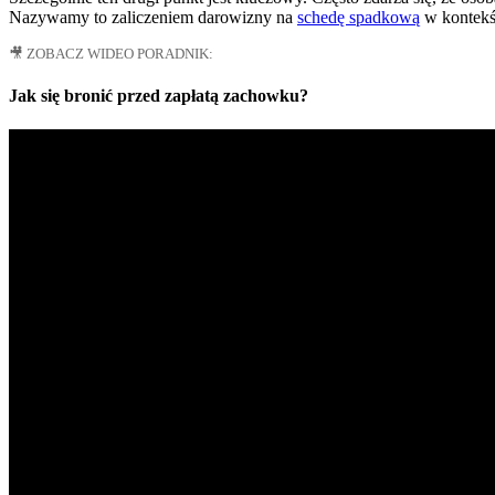
Nazywamy to zaliczeniem darowizny na
schedę spadkową
w kontekśc
🎥 ZOBACZ WIDEO PORADNIK:
Jak się bronić przed zapłatą zachowku?