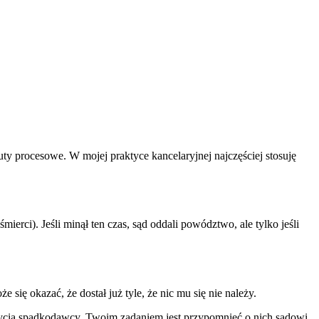
y procesowe. W mojej praktyce kancelaryjnej najczęściej stosuję
ierci). Jeśli minął ten czas, sąd oddali powództwo, ale tylko jeśli
 się okazać, że dostał już tyle, że nic mu się nie należy.
 życia spadkodawcy. Twoim zadaniem jest przypomnieć o nich sądowi.