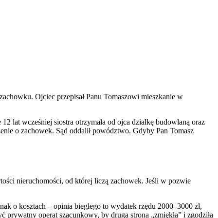
 zł zachowku. Ojciec przepisał Panu Tomaszowi mieszkanie w
e 12 lat wcześniej siostra otrzymała od ojca działkę budowlaną oraz
zczenie o zachowek. Sąd oddalił powództwo. Gdyby Pan Tomasz
ści nieruchomości, od której liczą zachowek. Jeśli w pozwie
nak o kosztach – opinia biegłego to wydatek rzędu 2000–3000 zł,
yć prywatny operat szacunkowy, by druga strona „zmiękła” i zgodziła