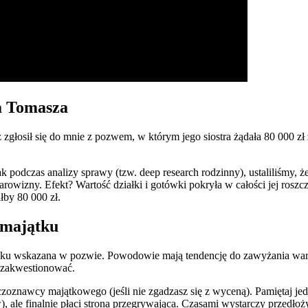
na Tomasza
sz zgłosił się do mnie z pozwem, w którym jego siostra żądała 80 000
nak podczas analizy sprawy (tzw. deep research rodzinny), ustaliliśmy, ż
owizny. Efekt? Wartość działki i gotówki pokryła w całości jej ros
łby 80 000 zł.
 majątku
dku wskazana w pozwie. Powodowie mają tendencję do zawyżania warto
o zakwestionować.
oznawcy majątkowego (jeśli nie zgadzasz się z wyceną). Pamiętaj jed
 ale finalnie płaci strona przegrywająca. Czasami wystarczy przedłoż