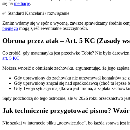
się na
mediacje
.
✅ Standard Kancelarii / rozwiązanie
Zanim wdamy się w spór o wycenę, zawsze sprawdzamy średnie ceny 
biegłego
mogą zjeść ewentualne oszczędności.
Obrona przez atak – Art. 5 KC (Zasady ws
Co zrobić, gdy matematyka jest przeciwko Tobie? Nie było darowizn
art. 5 KC
.
Możesz wnosić o obniżenie zachowku, argumentując, że jego zapłata
Gdy uprawniony do zachowku nie utrzymywał kontaktów ze zm
Gdy uprawniony znęcał się nad spadkodawcą (choć tu lepsze b
Gdy Twoja sytuacja majątkowa jest trudna, a zapłata zachowk
Sądy podchodzą do tego ostrożnie, ale w 2026 roku orzecznictwo je
Jak technicznie przygotować pismo? Wzór
Nie szukaj w internecie pliku „gotowiec.doc”, bo każda sprawa jest 