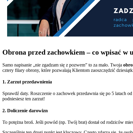
Obrona przed zachowkiem – co wpisać w u
Samo napisanie „nie zgadzam się z pozwem” to za mało. Twoja
obro
cztery filary obrony, które pozwalają Klientom zaoszczędzić dziesiątki
1. Zarzut przedawnienia
Sprawdź daty. Roszczenie o zachowek przedawnia się po 5 latach od ogł
podniesiesz ten zarzut!
2. Doliczenie darowizn
To potężna broń. Jeśli powód (np. Twój brat) dostał od rodziców miesz
Szczególnie ten drugi punkt jest kluczowy. Często zdarza się, że o