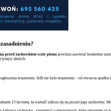
zasadnieniu?
na przed zachowkiem wzór pisma
powinna zawierać konkretne zarzut
 tysięcy złotych.
oszenia testamentu. Jeśli nie było testamentu – od otwarcia spadku (śm
kanie 15 lat temu, ta wartość zalicza się na poczet jego zachowku. Może
soba żądająca zachowku „zapomina” o darowiznach, które otrzymała za