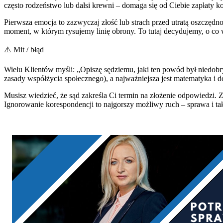
często rodzeństwo lub dalsi krewni – domaga się od Ciebie zapłaty 
Pierwsza emocja to zazwyczaj złość lub strach przed utratą oszczęd
moment, w którym rysujemy linię obrony. To tutaj decydujemy, o co
⚠️ Mit / błąd
Wielu Klientów myśli: „Opiszę sędziemu, jaki ten powód był niedobry
zasady współżycia społecznego), a najważniejsza jest matematyka i 
Musisz wiedzieć, że sąd zakreśla Ci termin na złożenie odpowiedzi. 
Ignorowanie korespondencji to najgorszy możliwy ruch – sprawa i tak