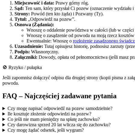
Miejscowość i data:
Prawy górny róg.
Sąd:
Ten sam, który przysłał Ci pozew (oznaczenie wydziału i 
Strony:
Powód (ten kto żąda) i Pozwany (Ty).
Tytuł:
„Odpowiedź na pozew”.
Osnowa (Żądania):
Wnoszę o oddalenie powództwa w całości (lub w części
Wnoszę o zasądzenie od powoda na moją rzecz kosztów 
Ewentualnie: Wnoszę o
rozłożenie zasądzonego świadcze
Uzasadnienie:
Tutaj opisujesz historię, podnosisz zarzuty (p
Podpis:
Własnoręczny.
Załączniki:
Dowody, opłata od pełnomocnictwa (jeśli masz praw
🚫 Ryzyko / pułapka
Jeśli zapomnisz dołączyć odpisu dla drugiej strony (kopii pisma z zał
powoda.
FAQ – Najczęściej zadawane pytania
Czy mogę napisać odpowiedź na pozew samodzielnie?
Ile kosztuje złożenie odpowiedzi na pozew?
Co jeśli nie mam pieniędzy na spłatę zachowku?
Czy darowizna sprzed 20 lat wlicza się do zachowku?
Czy mogę żądać odsetek, jeśli wygram?