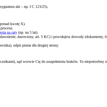
sygnatura akt – np. I C 123/25).
 ponad kwotę X).
procesu.
nia na raty
(np. na 5 lat).
rzedawnienie, darowizny, art. 5 KC) i powołujesz dowody (dokumenty, 
nika), odpis pisma dla drugiej strony.
ącznikami), sąd wezwie Cię do uzupełnienia braków. To niepotrzebny str