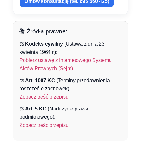
Umów konsultację (tel. 695 560 425)
📚 Źródła prawne:
⚖️
Kodeks cywilny
(Ustawa z dnia 23
kwietnia 1964 r.):
Pobierz ustawę z Internetowego Systemu
Aktów Prawnych (Sejm)
⚖️
Art. 1007 KC
(Terminy przedawnienia
roszczeń o zachowek):
Zobacz treść przepisu
⚖️
Art. 5 KC
(Nadużycie prawa
podmiotowego):
Zobacz treść przepisu