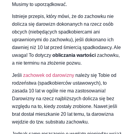
Musimy to uporządkować.
Istnieje przepis, który mówi, że do zachowku nie
dolicza się darowizn dokonanych na rzecz osób
obcych (niebędących spadkobiercami ani
uprawnionymi do zachowku), jeśli dokonano ich
dawniej niż 10 lat przed śmiercią spadkodawcy. Ale
uwaga! To dotyczy
obliczania wartości
zachowku,
a nie terminu na złożenie pozwu.
Jeśli
zachowek od darowizny
należy się Tobie od
rodzeństwa (spadkobierców ustawowych), to
zasada 10 lat w ogóle nie ma zastosowania!
Darowizny na rzecz najbliższych dolicza się bez
względu na to, kiedy zostały zrobione. Nawet jeśli
brat dostał mieszkanie 20 lat temu, ta darowizna
wejdzie do tzw. substratu zachowku.
Jednak samo roszczenie o wypłatę pieniędzy wciąż