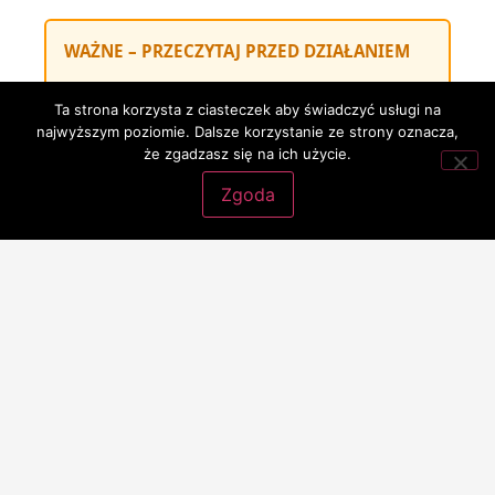
WAŻNE – PRZECZYTAJ PRZED DZIAŁANIEM
Ten artykuł ma charakter
wyłącznie
Ta strona korzysta z ciasteczek aby świadczyć usługi na
informacyjny
i nie stanowi porady prawnej
najwyższym poziomie. Dalsze korzystanie ze strony oznacza,
ani gotowego rozwiązania dla konkretnej
że zgadzasz się na ich użycie.
sytuacji. Każda sprawa wymaga
Zgoda
indywidualnej analizy stanu faktycznego
.
Autor nie ponosi odpowiedzialności za decyzje
podjęte na podstawie treści zawartych w
artykule. Samodzielne działania w sprawach
prawnych mogą prowadzić do
nieodwracalnych konsekwencji
.
Jeśli masz problem prawny i chcesz działać
bezpiecznie,
skorzystaj z profesjonalnej
porady prawnej
i umów konsultację przed
podjęciem jakichkolwiek kroków.