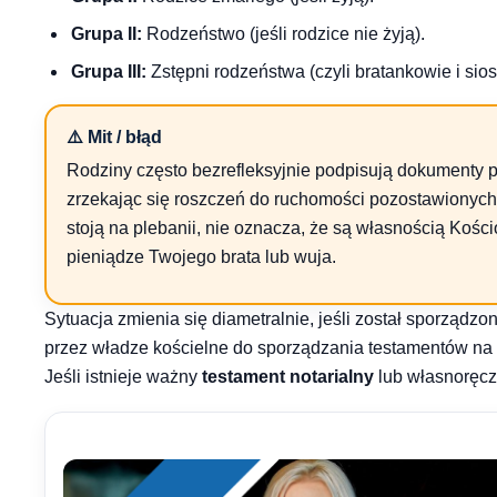
Grupa II:
Rodzeństwo (jeśli rodzice nie żyją).
Grupa III:
Zstępni rodzeństwa (czyli bratankowie i siost
⚠️ Mit / błąd
Rodziny często bezrefleksyjnie podpisują dokumenty po
zrzekając się roszczeń do ruchomości pozostawionych n
stoją na plebanii, nie oznacza, że są własnością Kośc
pieniądze Twojego brata lub wuja.
Sytuacja zmienia się diametralnie, jeśli został sporządz
przez władze kościelne do sporządzania testamentów na rz
Jeśli istnieje ważny
testament notarialny
lub własnoręcz