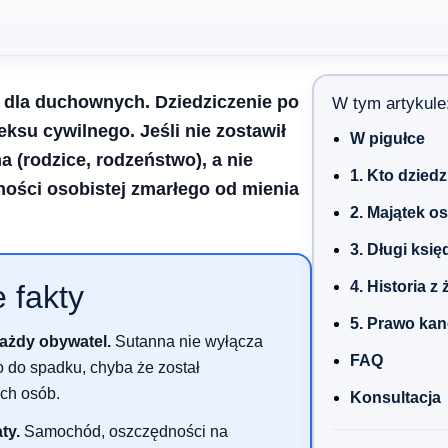
ł dla duchownych. Dziedziczenie po
W tym artykule
su cywilnego. Jeśli nie zostawił
W pigułce
a (rodzice, rodzeństwo), a nie
1. Kto dzie
ności osobistej zmarłego od mienia
2. Majątek o
3. Długi księ
4. Historia z
 fakty
5. Prawo kan
ażdy obywatel.
Sutanna nie wyłącza
FAQ
do spadku, chyba że został
ych osób.
Konsultacja
ty.
Samochód, oszczędności na