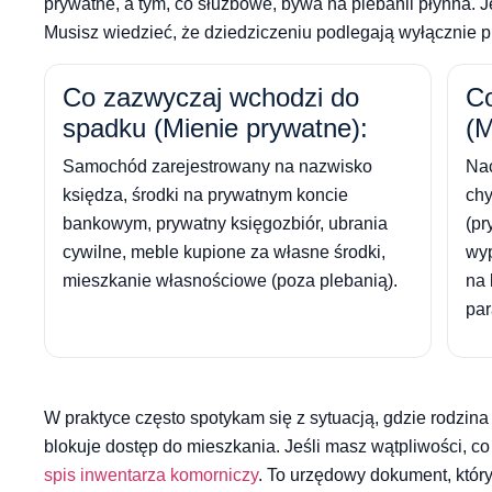
prywatne, a tym, co służbowe, bywa na plebanii płynna.
Musisz wiedzieć, że dziedziczeniu podlegają wyłącznie 
Co zazwyczaj wchodzi do
Co
spadku (Mienie prywatne):
(M
Samochód zarejestrowany na nazwisko
Nac
księdza, środki na prywatnym koncie
chy
bankowym, prywatny księgozbiór, ubrania
(pr
cywilne, meble kupione za własne środki,
wyp
mieszkanie własnościowe (poza plebanią).
na 
para
W praktyce często spotykam się z sytuacją, gdzie rodzin
blokuje dostęp do mieszkania. Jeśli masz wątpliwości, c
spis inwentarza komorniczy
. To urzędowy dokument, który