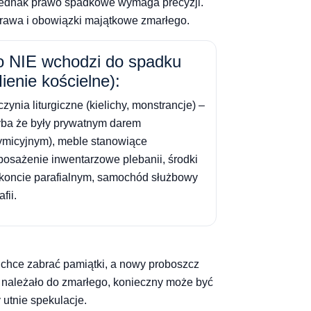
 Jednak prawo spadkowe wymaga precyzji.
prawa i obowiązki majątkowe zmarłego.
 NIE wchodzi do spadku
ienie kościelne):
zynia liturgiczne (kielichy, monstrancje) –
ba że były prywatnym darem
ymicyjnym), meble stanowiące
osażenie inwentarzowe plebanii, środki
koncie parafialnym, samochód służbowy
fii.
a chce zabrać pamiątki, a nowy proboszcz
o należało do zmarłego, konieczny może być
 utnie spekulacje.