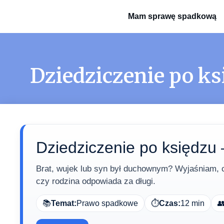
Mam sprawę spadkową
Dziedziczenie po ks
Dziedziczenie po księdzu 
Brat, wujek lub syn był duchownym? Wyjaśniam, co
czy rodzina odpowiada za długi.
📚
Temat:
Prawo spadkowe
⏱️
Czas:
12 min
