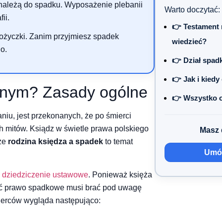
należą do spadku. Wyposażenie plebanii
Warto doczytać:
ii.
👉 Testament 
pożyczki. Zanim przyjmiesz spadek
wiedzieć?
o.
👉 Dział spad
👉 Jak i kied
wnym? Zasady ogólne
👉 Wszystko o
aniu, jest przekonanych, że po śmierci
ch mitów. Ksiądz w świetle prawa polskiego
Masz 
 że
rodzina księdza a spadek
to temat
Umów
i
dziedziczenie ustawowe
. Ponieważ księża
hoć prawo spadkowe musi brać pod uwagę
ierców wygląda następująco: