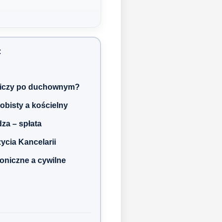
:
dziczy po duchownym?
sobisty a kościelny
dza – spłata
 życia Kancelarii
oniczne a cywilne