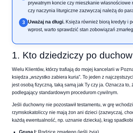
prywatnym koncie czy mieszkanie własnościowe 
czy naczynia liturgiczne zazwyczaj należą do paraf
Uważaj na długi.
Księża również biorą kredyty i 
3
wprost, warto sprawdzić stan zobowiązań zmarłeg
1. Kto dziedziczy po ducho
Wielu Klientów, którzy trafiają do mojej kancelarii w Pozn
księdza „wszystko zabiera kuria”. To jeden z najczęstszy
jest osobą fizyczną, taką samą jak Ty czy ja. Oznacza to,
podlegający standardowym procedurom cywilnym.
Jeśli duchowny nie pozostawił testamentu, w grę wchodz
rzymskokatoliccy nie mają żon ani dzieci (zazwyczaj, c
każdą ewentualność, np. uznanie dziecka), krąg spadkob
Grupa I:
Rodzice zmarłego (jeśli żyją).