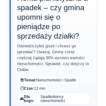
spadek – czy gmina
upomni się o
pieniądze po
sprzedaży działki?
Odziedziczyłeś grunt i chcesz go
sprzedać? Uważaj. Gminy coraz
częściej żądają 30% wzrostu wartości
nieruchomości. Sprawdź, czy dotyczy to
Ciebie.
📚
Temat:
Nieruchomości i Spadki
⏱️
Czas:
12 min
Dla
Spadkobiercy
👥
kogo:
nieruchomości