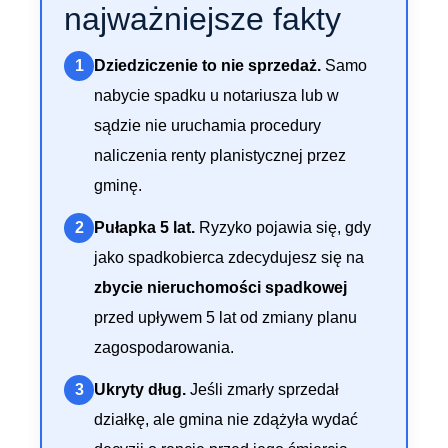
najważniejsze fakty
1
Dziedziczenie to nie sprzedaż.
Samo
nabycie spadku u notariusza lub w
sądzie nie uruchamia procedury
naliczenia renty planistycznej przez
gminę.
2
Pułapka 5 lat.
Ryzyko pojawia się, gdy
jako spadkobierca zdecydujesz się na
zbycie nieruchomości spadkowej
przed upływem 5 lat od zmiany planu
zagospodarowania.
3
Ukryty dług.
Jeśli zmarły sprzedał
działkę, ale gmina nie zdążyła wydać