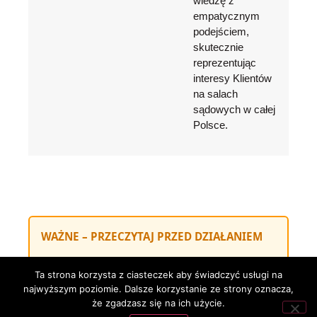
wiedzę z
empatycznym
podejściem,
skutecznie
reprezentując
interesy Klientów
na salach
sądowych w całej
Polsce.
WAŻNE – PRZECZYTAJ PRZED DZIAŁANIEM
Ten artykuł ma charakter
wyłącznie
Ta strona korzysta z ciasteczek aby świadczyć usługi na
informacyjny
i nie stanowi porady prawnej
najwyższym poziomie. Dalsze korzystanie ze strony oznacza,
ani gotowego rozwiązania dla konkretnej
że zgadzasz się na ich użycie.
sytuacji. Każda sprawa wymaga