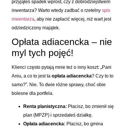
przyjąłeś spadek wprost, czy z dobrodziejstwem
inwentarza? Warto wtedy zadbać o rzetelny
spis
inwentarza
, aby nie zapłacić więcej, niż wart jest
odziedziczony majątek.
Opłata adiacencka – nie
myl tych pojęć!
Klienci często pytają mnie też o inny koszt: „Pani
Aniu, a co to jest ta
opłata adiacencka
? Czy to to
samo?”. Nie. To dwie różne sprawy, choć obie
bolesne dla portfela.
Renta planistyczna:
Płacisz, bo zmienił się
plan (MPZP) i sprzedałeś działkę.
Opłata adiacencka:
Płacisz, bo gmina