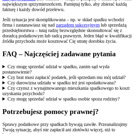
największym sprzymierzeńcem. Pamiętaj tylko, aby zbierać każdą
fakturę i każdy dowód przelewu.
Jeśli sytuacja jest skomplikowana – np. w skład spadku wchodzi
firma i zastanawiasz się nad
zarządem sukcesyjnym
lub sprzedażą
przedsiębiorstwa – tutaj radzę bezwzględnie skonsultować się z
doradcą podatkowym lub radcą prawnym. Jeden błąd w kwalifikacji
źródła przychodu może kosztować Cię utratę dorobku życia.
FAQ – Najczęściej zadawane pytania
Czy mogę sprzedać udział w spadku, zanim sąd wyda
postanowienie?
Czy brat musi zapłacić podatek, jeśli sprzedam mu mój udział?
Czy darowizna udziału w spadku też jest opodatkowana?
Czy czynsz z wynajmowanego mieszkania spadkowego to koszt
uzyskania przychodu?
Czy mogę sprzedać udział w spadku osobie spoza rodziny?
Potrzebujesz pomocy prawnej?
Sprawy podatkowe przy spadkach bywają zawiłe. Przeanalizujmy
Twoją sytuację, abyś nie zapłacił ani złotówki więcej, niż to