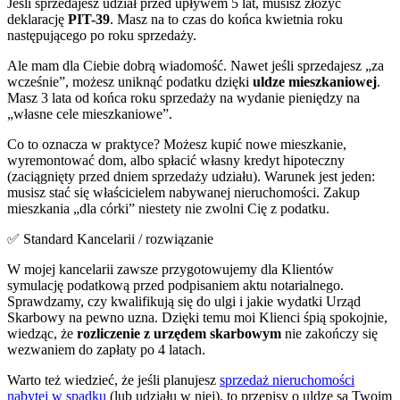
Jeśli sprzedajesz udział przed upływem 5 lat, musisz złożyć
deklarację
PIT-39
. Masz na to czas do końca kwietnia roku
następującego po roku sprzedaży.
Ale mam dla Ciebie dobrą wiadomość. Nawet jeśli sprzedajesz „za
wcześnie”, możesz uniknąć podatku dzięki
uldze mieszkaniowej
.
Masz 3 lata od końca roku sprzedaży na wydanie pieniędzy na
„własne cele mieszkaniowe”.
Co to oznacza w praktyce? Możesz kupić nowe mieszkanie,
wyremontować dom, albo spłacić własny kredyt hipoteczny
(zaciągnięty przed dniem sprzedaży udziału). Warunek jest jeden:
musisz stać się właścicielem nabywanej nieruchomości. Zakup
mieszkania „dla córki” niestety nie zwolni Cię z podatku.
✅ Standard Kancelarii / rozwiązanie
W mojej kancelarii zawsze przygotowujemy dla Klientów
symulację podatkową przed podpisaniem aktu notarialnego.
Sprawdzamy, czy kwalifikują się do ulgi i jakie wydatki Urząd
Skarbowy na pewno uzna. Dzięki temu moi Klienci śpią spokojnie,
wiedząc, że
rozliczenie z urzędem skarbowym
nie zakończy się
wezwaniem do zapłaty po 4 latach.
Warto też wiedzieć, że jeśli planujesz
sprzedaż nieruchomości
nabytej w spadku
(lub udziału w niej), to przepisy o uldze są Twoim