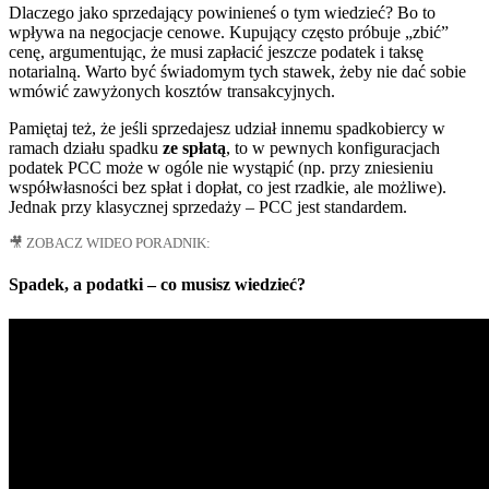
Dlaczego jako sprzedający powinieneś o tym wiedzieć? Bo to
wpływa na negocjacje cenowe. Kupujący często próbuje „zbić”
cenę, argumentując, że musi zapłacić jeszcze podatek i taksę
notarialną. Warto być świadomym tych stawek, żeby nie dać sobie
wmówić zawyżonych kosztów transakcyjnych.
Pamiętaj też, że jeśli sprzedajesz udział innemu spadkobiercy w
ramach działu spadku
ze spłatą
, to w pewnych konfiguracjach
podatek PCC może w ogóle nie wystąpić (np. przy zniesieniu
współwłasności bez spłat i dopłat, co jest rzadkie, ale możliwe).
Jednak przy klasycznej sprzedaży – PCC jest standardem.
🎥 ZOBACZ WIDEO PORADNIK:
Spadek, a podatki – co musisz wiedzieć?