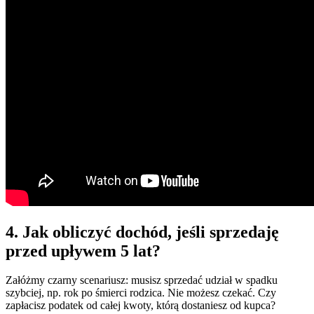
4. Jak obliczyć dochód, jeśli sprzedaję
przed upływem 5 lat?
Załóżmy czarny scenariusz: musisz sprzedać udział w spadku
szybciej, np. rok po śmierci rodzica. Nie możesz czekać. Czy
zapłacisz podatek od całej kwoty, którą dostaniesz od kupca?