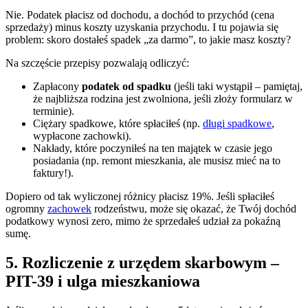
Nie. Podatek płacisz od dochodu, a dochód to przychód (cena
sprzedaży) minus koszty uzyskania przychodu. I tu pojawia się
problem: skoro dostałeś spadek „za darmo”, to jakie masz koszty?
Na szczęście przepisy pozwalają odliczyć:
Zapłacony
podatek od spadku
(jeśli taki wystąpił – pamiętaj,
że najbliższa rodzina jest zwolniona, jeśli złoży formularz w
terminie).
Ciężary spadkowe, które spłaciłeś (np.
długi spadkowe
,
wypłacone zachowki).
Nakłady, które poczyniłeś na ten majątek w czasie jego
posiadania (np. remont mieszkania, ale musisz mieć na to
faktury!).
Dopiero od tak wyliczonej różnicy płacisz 19%. Jeśli spłaciłeś
ogromny
zachowek
rodzeństwu, może się okazać, że Twój dochód
podatkowy wynosi zero, mimo że sprzedałeś udział za pokaźną
sumę.
5. Rozliczenie z urzędem skarbowym –
PIT-39 i ulga mieszkaniowa