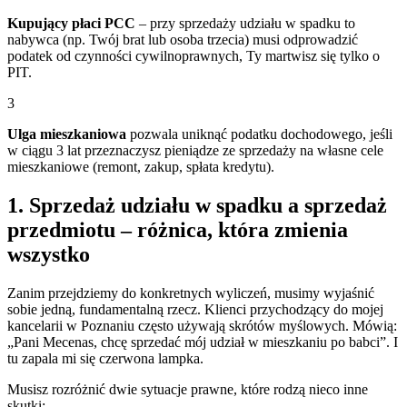
Kupujący płaci PCC
– przy sprzedaży udziału w spadku to
nabywca (np. Twój brat lub osoba trzecia) musi odprowadzić
podatek od czynności cywilnoprawnych, Ty martwisz się tylko o
PIT.
3
Ulga mieszkaniowa
pozwala uniknąć podatku dochodowego, jeśli
w ciągu 3 lat przeznaczysz pieniądze ze sprzedaży na własne cele
mieszkaniowe (remont, zakup, spłata kredytu).
1. Sprzedaż udziału w spadku a sprzedaż
przedmiotu – różnica, która zmienia
wszystko
Zanim przejdziemy do konkretnych wyliczeń, musimy wyjaśnić
sobie jedną, fundamentalną rzecz. Klienci przychodzący do mojej
kancelarii w Poznaniu często używają skrótów myślowych. Mówią:
„Pani Mecenas, chcę sprzedać mój udział w mieszkaniu po babci”. I
tu zapala mi się czerwona lampka.
Musisz rozróżnić dwie sytuacje prawne, które rodzą nieco inne
skutki: