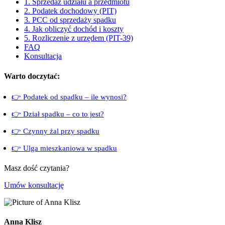
1. Sprzedaż udziału a przedmiotu
2. Podatek dochodowy (PIT)
3. PCC od sprzedaży spadku
4. Jak obliczyć dochód i koszty
5. Rozliczenie z urzędem (PIT-39)
FAQ
Konsultacja
Warto doczytać:
👉 Podatek od spadku – ile wynosi?
👉 Dział spadku – co to jest?
👉 Czynny żal przy spadku
👉 Ulga mieszkaniowa w spadku
Masz dość czytania?
Umów konsultację
Anna Klisz