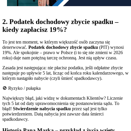
2. Podatek dochodowy zbycie spadku –
kiedy zapłacisz 19%?
To jest ten moment, w którym większość osób zaczyna się
denerwować.
Podatek dochodowy zbycie spadku
(PIT) wynosi
19%. Ale spokojnie – prawo w Polsce (i to się nie zmieni w 2026
roku) daje nam potężną tarczę ochronną. Jest nią upływ czasu.
Zasada jest następująca: nie płacisz podatku, jeśli odpłatne zbycie
następuje po upływie 5 lat, licząc od końca roku kalendarzowego, w
którym nastąpiło nabycie (czyli śmierć spadkodawcy).
🚫 Ryzyko / pułapka
Największy błąd, jaki widzę w dokumentach Klientów? Liczenie
tych 5 lat od daty uprawomocnienia się postanowienia sądu. To
błąd!
Stwierdzenie nabycia spadku
przez sąd jest tylko
potwierdzeniem. Datą nabycia jest zawsze data śmierci
spadkodawcy.
Historia Pana Marka – przykład z życia wzięty