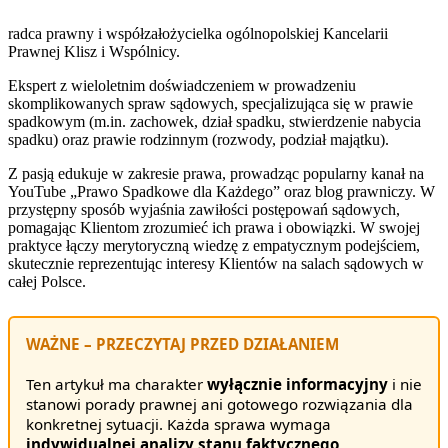
radca prawny i współzałożycielka ogólnopolskiej Kancelarii
Prawnej Klisz i Wspólnicy.
Ekspert z wieloletnim doświadczeniem w prowadzeniu
skomplikowanych spraw sądowych, specjalizująca się w prawie
spadkowym (m.in. zachowek, dział spadku, stwierdzenie nabycia
spadku) oraz prawie rodzinnym (rozwody, podział majątku).
Z pasją edukuje w zakresie prawa, prowadząc popularny kanał na
YouTube „Prawo Spadkowe dla Każdego” oraz blog prawniczy. W
przystępny sposób wyjaśnia zawiłości postępowań sądowych,
pomagając Klientom zrozumieć ich prawa i obowiązki. W swojej
praktyce łączy merytoryczną wiedzę z empatycznym podejściem,
skutecznie reprezentując interesy Klientów na salach sądowych w
całej Polsce.
WAŻNE – PRZECZYTAJ PRZED DZIAŁANIEM
Ten artykuł ma charakter
wyłącznie informacyjny
i nie
stanowi porady prawnej ani gotowego rozwiązania dla
konkretnej sytuacji. Każda sprawa wymaga
indywidualnej analizy stanu faktycznego
.