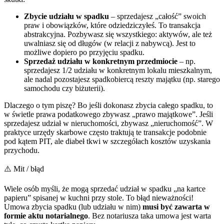
Zbycie udziału w spadku
– sprzedajesz „całość” swoich
praw i obowiązków, które odziedziczyłeś. To transakcja
abstrakcyjna. Pozbywasz się wszystkiego: aktywów, ale też
uwalniasz się od długów (w relacji z nabywcą). Jest to
możliwe dopiero po przyjęciu spadku.
Sprzedaż udziału w konkretnym przedmiocie
– np.
sprzedajesz 1/2 udziału w konkretnym lokalu mieszkalnym,
ale nadal pozostajesz spadkobiercą reszty majątku (np. starego
samochodu czy biżuterii).
Dlaczego o tym piszę? Bo jeśli dokonasz zbycia całego spadku, to
w świetle prawa podatkowego zbywasz „prawo majątkowe”. Jeśli
sprzedajesz udział w nieruchomości, zbywasz „nieruchomość”. W
praktyce urzędy skarbowe często traktują te transakcje podobnie
pod kątem PIT, ale diabeł tkwi w szczegółach kosztów uzyskania
przychodu.
⚠️ Mit / błąd
Wiele osób myśli, że mogą sprzedać udział w spadku „na kartce
papieru” spisanej w kuchni przy stole. To błąd nieważności!
Umowa zbycia spadku (lub udziału w nim)
musi być zawarta w
formie aktu notarialnego
. Bez notariusza taka umowa jest warta