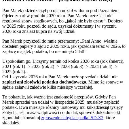
Pan Marek odziedziczył po ojcu udział w domu pod Poznaniem.
Ojciec zmarł w grudniu 2020 roku. Pan Marek przez lata nie
regulował spraw spadkowych, bo „jakoś nie było czasu”. Dopiero
w 2025 roku poszedł do sądu, uzyskał dokumenty i w styczniu
2026 roku znalazł kupca na swój udział.
Pan Marek przyszedł do mnie przerażony: „Pani Anno, właśnie
dostałem papiery z sądu z 2025 roku, jak sprzedam teraz w 2026, to
zapłacę majątek podatku, bo nie minęło 5 lat!”.
Uspokoiłam go. Liczymy termin od końca 2020 roku (rok śmierci).
2021 (rok 1) -> 2022 (rok 2) -> 2023 (rok 3) -> 2024 (rok 4) ->
2025 (rok 5).
Od 1 stycznia 2026 roku Pan Marek może sprzedać udział i
nie
zapłaci ani złotówki podatku dochodowego
. Mimo że sprawę w
sądzie załatwił zaledwie kilka miesięcy wcześniej.
To pokazuje, jak ważna jest znajomość przepisów. Gdyby Pan
Marek sprzedał ten udział w listopadzie 2025, musiałby zapłacić
podatek. Dwa miesiące różnicy uratowały mu kilkadziesiąt tysięcy
złotych. Jeśli masz wątpliwości co do dat, sprawdź dokładnie akt
zgonu lub skonsultuj
zgłoszenie nabycia spadku SD-Z2
, które
składałeś.