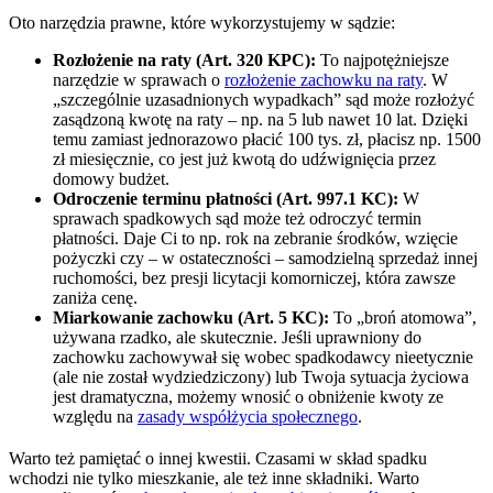
Oto narzędzia prawne, które wykorzystujemy w sądzie:
Rozłożenie na raty (Art. 320 KPC):
To najpotężniejsze
narzędzie w sprawach o
rozłożenie zachowku na raty
. W
„szczególnie uzasadnionych wypadkach” sąd może rozłożyć
zasądzoną kwotę na raty – np. na 5 lub nawet 10 lat. Dzięki
temu zamiast jednorazowo płacić 100 tys. zł, płacisz np. 1500
zł miesięcznie, co jest już kwotą do udźwignięcia przez
domowy budżet.
Odroczenie terminu płatności (Art. 997.1 KC):
W
sprawach spadkowych sąd może też odroczyć termin
płatności. Daje Ci to np. rok na zebranie środków, wzięcie
pożyczki czy – w ostateczności – samodzielną sprzedaż innej
ruchomości, bez presji licytacji komorniczej, która zawsze
zaniża cenę.
Miarkowanie zachowku (Art. 5 KC):
To „broń atomowa”,
używana rzadko, ale skutecznie. Jeśli uprawniony do
zachowku zachowywał się wobec spadkodawcy nieetycznie
(ale nie został wydziedziczony) lub Twoja sytuacja życiowa
jest dramatyczna, możemy wnosić o obniżenie kwoty ze
względu na
zasady współżycia społecznego
.
Warto też pamiętać o innej kwestii. Czasami w skład spadku
wchodzi nie tylko mieszkanie, ale też inne składniki. Warto