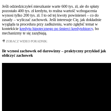
Jeśli odziedziczyłeś mieszkanie warte 600 tys. zł, ale do spłaty
pozostało 400 tys. zł kredytu, to realna wartość wzbogacenia
wynosi tylko 200 tys. zł. I to od tej kwoty powinieneś – co do
zasady – wyliczać zachowek. Jeśli interesuje Cię, jak dokładnie
wygląda ta procedura przy zadłużeniu, warto zgłębić temat w
kontekście
kredytu hipotecznego po śmierci kredytobiorcy
, bo
mechanizmy te się zazębiają.
🎥 ZOBACZ WIDEO PORADNIK:
Ile wynosi zachowek od darowizny – praktyczny przykład jak
obliczyć zachowek