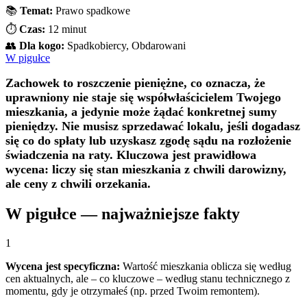
📚
Temat:
Prawo spadkowe
⏱️
Czas:
12 minut
👥
Dla kogo:
Spadkobiercy, Obdarowani
W pigułce
Zachowek to roszczenie pieniężne, co oznacza, że
uprawniony nie staje się współwłaścicielem Twojego
mieszkania, a jedynie może żądać konkretnej sumy
pieniędzy. Nie musisz sprzedawać lokalu, jeśli dogadasz
się co do spłaty lub uzyskasz zgodę sądu na rozłożenie
świadczenia na raty. Kluczowa jest prawidłowa
wycena: liczy się stan mieszkania z chwili darowizny,
ale ceny z chwili orzekania.
W pigułce — najważniejsze fakty
1
Wycena jest specyficzna:
Wartość mieszkania oblicza się według
cen aktualnych, ale – co kluczowe – według stanu technicznego z
momentu, gdy je otrzymałeś (np. przed Twoim remontem).