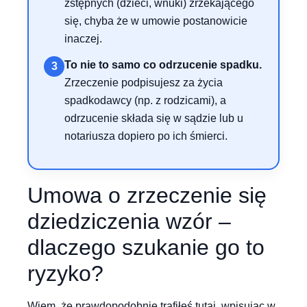
zstępnych (dzieci, wnuki) zrzekającego
się, chyba że w umowie postanowicie
inaczej.
To nie to samo co odrzucenie spadku.
3
Zrzeczenie podpisujesz za życia
spadkodawcy (np. z rodzicami), a
odrzucenie składa się w sądzie lub u
notariusza dopiero po ich śmierci.
Umowa o zrzeczenie się
dziedziczenia wzór –
dlaczego szukanie go to
ryzyko?
Wiem, że prawdopodobnie trafiłeś tutaj, wpisując w