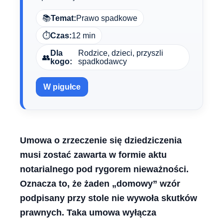
📚
Temat:
Prawo spadkowe
⏱️
Czas:
12 min
Dla
Rodzice, dzieci, przyszli
👥
kogo:
spadkodawcy
W pigułce
Umowa o zrzeczenie się dziedziczenia
musi zostać zawarta w formie aktu
notarialnego pod rygorem nieważności.
Oznacza to, że żaden „domowy” wzór
podpisany przy stole nie wywoła skutków
prawnych. Taka umowa wyłącza