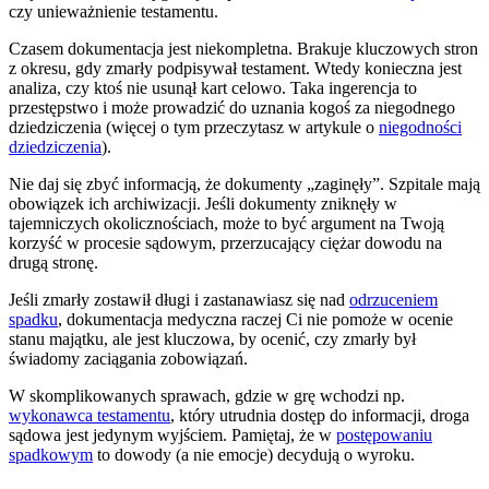
czy unieważnienie testamentu.
Czasem dokumentacja jest niekompletna. Brakuje kluczowych stron
z okresu, gdy zmarły podpisywał testament. Wtedy konieczna jest
analiza, czy ktoś nie usunął kart celowo. Taka ingerencja to
przestępstwo i może prowadzić do uznania kogoś za niegodnego
dziedziczenia (więcej o tym przeczytasz w artykule o
niegodności
dziedziczenia
).
Nie daj się zbyć informacją, że dokumenty „zaginęły”. Szpitale mają
obowiązek ich archiwizacji. Jeśli dokumenty zniknęły w
tajemniczych okolicznościach, może to być argument na Twoją
korzyść w procesie sądowym, przerzucający ciężar dowodu na
drugą stronę.
Jeśli zmarły zostawił długi i zastanawiasz się nad
odrzuceniem
spadku
, dokumentacja medyczna raczej Ci nie pomoże w ocenie
stanu majątku, ale jest kluczowa, by ocenić, czy zmarły był
świadomy zaciągania zobowiązań.
W skomplikowanych sprawach, gdzie w grę wchodzi np.
wykonawca testamentu
, który utrudnia dostęp do informacji, droga
sądowa jest jedynym wyjściem. Pamiętaj, że w
postępowaniu
spadkowym
to dowody (a nie emocje) decydują o wyroku.