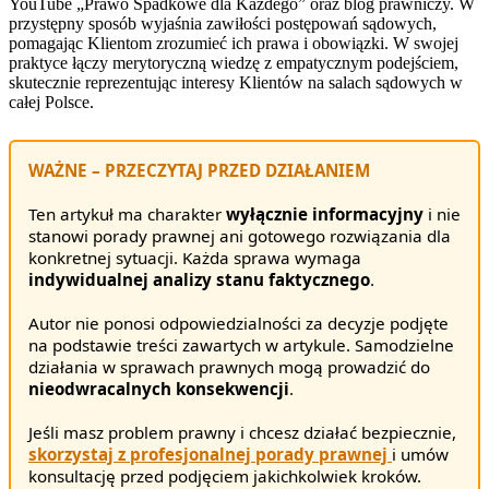
YouTube „Prawo Spadkowe dla Każdego” oraz blog prawniczy. W
przystępny sposób wyjaśnia zawiłości postępowań sądowych,
pomagając Klientom zrozumieć ich prawa i obowiązki. W swojej
praktyce łączy merytoryczną wiedzę z empatycznym podejściem,
skutecznie reprezentując interesy Klientów na salach sądowych w
całej Polsce.
WAŻNE – PRZECZYTAJ PRZED DZIAŁANIEM
Ten artykuł ma charakter
wyłącznie informacyjny
i nie
stanowi porady prawnej ani gotowego rozwiązania dla
konkretnej sytuacji. Każda sprawa wymaga
indywidualnej analizy stanu faktycznego
.
Autor nie ponosi odpowiedzialności za decyzje podjęte
na podstawie treści zawartych w artykule. Samodzielne
działania w sprawach prawnych mogą prowadzić do
nieodwracalnych konsekwencji
.
Jeśli masz problem prawny i chcesz działać bezpiecznie,
skorzystaj z profesjonalnej porady prawnej
i umów
konsultację przed podjęciem jakichkolwiek kroków.