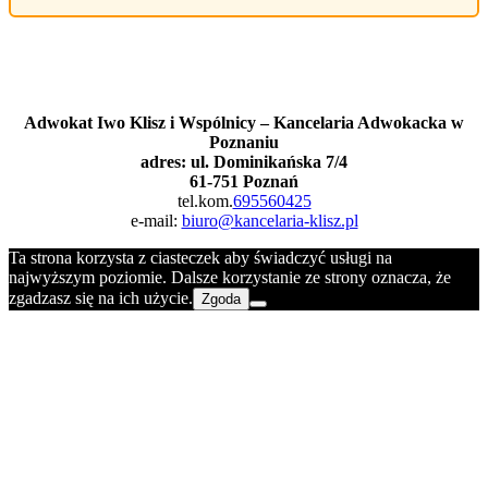
Masz pytania?
Zadzwoń lub napisz
Adwokat Iwo Klisz i Wspólnicy – Kancelaria Adwokacka w
Poznaniu
adres: ul. Dominikańska 7/4
61-751 Poznań
tel.kom.
695560425
e-mail:
biuro@kancelaria-klisz.pl
Ta strona korzysta z ciasteczek aby świadczyć usługi na
najwyższym poziomie. Dalsze korzystanie ze strony oznacza, że
zgadzasz się na ich użycie.
Zgoda