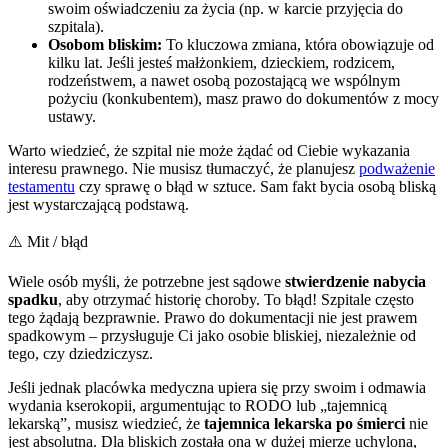
swoim oświadczeniu za życia (np. w karcie przyjęcia do
szpitala).
Osobom bliskim:
To kluczowa zmiana, która obowiązuje od
kilku lat. Jeśli jesteś małżonkiem, dzieckiem, rodzicem,
rodzeństwem, a nawet osobą pozostającą we wspólnym
pożyciu (konkubentem), masz prawo do dokumentów z mocy
ustawy.
Warto wiedzieć, że szpital nie może żądać od Ciebie wykazania
interesu prawnego. Nie musisz tłumaczyć, że planujesz
podważenie
testamentu
czy sprawę o błąd w sztuce. Sam fakt bycia osobą bliską
jest wystarczającą podstawą.
⚠️ Mit / błąd
Wiele osób myśli, że potrzebne jest sądowe
stwierdzenie nabycia
spadku
, aby otrzymać historię choroby. To błąd! Szpitale często
tego żądają bezprawnie. Prawo do dokumentacji nie jest prawem
spadkowym – przysługuje Ci jako osobie bliskiej, niezależnie od
tego, czy dziedziczysz.
Jeśli jednak placówka medyczna upiera się przy swoim i odmawia
wydania kserokopii, argumentując to RODO lub „tajemnicą
lekarską”, musisz wiedzieć, że
tajemnica lekarska po śmierci
nie
jest absolutna. Dla bliskich została ona w dużej mierze uchylona,