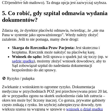
CD/pendrive lub mailowo). Ta druga opcja jest zazwyczaj szybsza.
5. Co robić, gdy szpital odmawia wydania
dokumentów?
Zdarza się, że dyrektor placówki odmawia, twierdząc, że „nie ma
Pana w systemie jako upoważnionego”. Wtedy należy złożyć
zażalenie. Jeśli to nie pomaga, mamy dwie drogi:
Skarga do Rzecznika Praw Pacjenta:
Jest skuteczna i
bezpłatna. Rzecznik może nałożyć na placówkę karę.
Wniosek do sądu:
Jeśli sprawa o spadek już się toczy (np. w
sądzie spadku
), możemy złożyć wniosek dowodowy, aby to
Sąd zobowiązał szpital do nadesłania dokumentacji
bezpośrednio do akt sprawy.
🚫 Ryzyko / pułapka
Zwlekanie z wnioskiem to ogromne ryzyko. Dokumentacja
medyczna w przychodniach POZ jest przechowywana przez 20 lat,
ale w przypadku zgonu na skutek uszkodzenia ciała lub zatrucia –
okres ten może być liczony inaczej. Co gorsza, prywatne gabinety
często znikają z rynku. Im szybciej zabezpieczysz dowody, tym
większa szansa na wygraną w sprawie o
wniosek o dział spadku