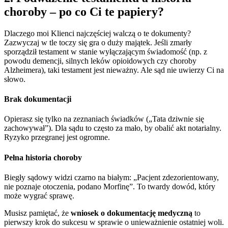
choroby – po co Ci te papiery?
Dlaczego moi Klienci najczęściej walczą o te dokumenty?
Zazwyczaj w tle toczy się gra o duży majątek. Jeśli zmarły
sporządził testament w stanie wyłączającym świadomość (np. z
powodu demencji, silnych leków opioidowych czy choroby
Alzheimera), taki testament jest nieważny. Ale sąd nie uwierzy Ci na
słowo.
Brak dokumentacji
Opierasz się tylko na zeznaniach świadków („Tata dziwnie się
zachowywał”). Dla sądu to często za mało, by obalić akt notarialny.
Ryzyko przegranej jest ogromne.
Pełna historia choroby
Biegły sądowy widzi czarno na białym: „Pacjent zdezorientowany,
nie poznaje otoczenia, podano Morfinę”. To twardy dowód, który
może wygrać sprawę.
Musisz pamiętać, że
wniosek o dokumentację medyczną
to
pierwszy krok do sukcesu w sprawie o unieważnienie ostatniej woli.