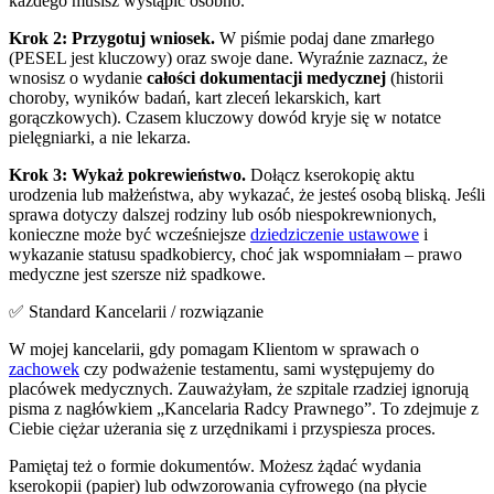
każdego musisz wystąpić osobno.
Krok 2: Przygotuj wniosek.
W piśmie podaj dane zmarłego
(PESEL jest kluczowy) oraz swoje dane. Wyraźnie zaznacz, że
wnosisz o wydanie
całości dokumentacji medycznej
(historii
choroby, wyników badań, kart zleceń lekarskich, kart
gorączkowych). Czasem kluczowy dowód kryje się w notatce
pielęgniarki, a nie lekarza.
Krok 3: Wykaż pokrewieństwo.
Dołącz kserokopię aktu
urodzenia lub małżeństwa, aby wykazać, że jesteś osobą bliską. Jeśli
sprawa dotyczy dalszej rodziny lub osób niespokrewnionych,
konieczne może być wcześniejsze
dziedziczenie ustawowe
i
wykazanie statusu spadkobiercy, choć jak wspomniałam – prawo
medyczne jest szersze niż spadkowe.
✅ Standard Kancelarii / rozwiązanie
W mojej kancelarii, gdy pomagam Klientom w sprawach o
zachowek
czy podważenie testamentu, sami występujemy do
placówek medycznych. Zauważyłam, że szpitale rzadziej ignorują
pisma z nagłówkiem „Kancelaria Radcy Prawnego”. To zdejmuje z
Ciebie ciężar użerania się z urzędnikami i przyspiesza proces.
Pamiętaj też o formie dokumentów. Możesz żądać wydania
kserokopii (papier) lub odwzorowania cyfrowego (na płycie