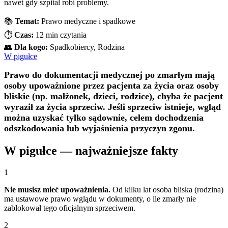
nawet gdy szpital robi problemy.
📚
Temat:
Prawo medyczne i spadkowe
⏱️
Czas:
12 min czytania
👥
Dla kogo:
Spadkobiercy, Rodzina
W pigułce
Prawo do dokumentacji medycznej po zmarłym mają
osoby upoważnione przez pacjenta za życia oraz osoby
bliskie (np. małżonek, dzieci, rodzice), chyba że pacjent
wyraził za życia sprzeciw. Jeśli sprzeciw istnieje, wgląd
można uzyskać tylko sądownie, celem dochodzenia
odszkodowania lub wyjaśnienia przyczyn zgonu.
W pigułce — najważniejsze fakty
1
Nie musisz mieć upoważnienia.
Od kilku lat osoba bliska (rodzina)
ma ustawowe prawo wglądu w dokumenty, o ile zmarły nie
zablokował tego oficjalnym sprzeciwem.
2