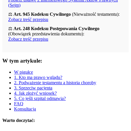
(Sejm)
⚖️
Art. 945 Kodeksu Cywilnego
(Nieważność testamentu):
Zobacz treść przepisu
⚖️
Art. 248 Kodeksu Postępowania Cywilnego
(Obowiązek przedstawienia dokumentu):
Zobacz treść przepisu
W tym artykule:
W pigułce
1. Kto ma prawo wglądu?
2. Podważenie testamentu a historia choroby
3. Sprzeciw pacjenta
4. Jak złożyć wniosek?
5. Co jeśli szpital odmawia?
FAQ
Konsultacja
Warto doczytać: