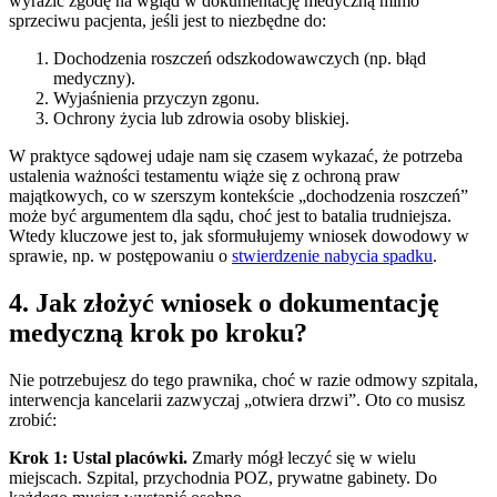
wyrazić zgodę na wgląd w dokumentację medyczną mimo
sprzeciwu pacjenta, jeśli jest to niezbędne do:
Dochodzenia roszczeń odszkodowawczych (np. błąd
medyczny).
Wyjaśnienia przyczyn zgonu.
Ochrony życia lub zdrowia osoby bliskiej.
W praktyce sądowej udaje nam się czasem wykazać, że potrzeba
ustalenia ważności testamentu wiąże się z ochroną praw
majątkowych, co w szerszym kontekście „dochodzenia roszczeń”
może być argumentem dla sądu, choć jest to batalia trudniejsza.
Wtedy kluczowe jest to, jak sformułujemy wniosek dowodowy w
sprawie, np. w postępowaniu o
stwierdzenie nabycia spadku
.
4. Jak złożyć wniosek o dokumentację
medyczną krok po kroku?
Nie potrzebujesz do tego prawnika, choć w razie odmowy szpitala,
interwencja kancelarii zazwyczaj „otwiera drzwi”. Oto co musisz
zrobić:
Krok 1: Ustal placówki.
Zmarły mógł leczyć się w wielu
miejscach. Szpital, przychodnia POZ, prywatne gabinety. Do