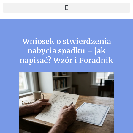
Wniosek o stwierdzenia
nabycia spadku – jak
napisać? Wzór i Poradnik