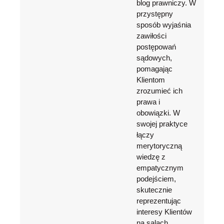
blog prawniczy. W
przystępny
sposób wyjaśnia
zawiłości
postępowań
sądowych,
pomagając
Klientom
zrozumieć ich
prawa i
obowiązki. W
swojej praktyce
łączy
merytoryczną
wiedzę z
empatycznym
podejściem,
skutecznie
reprezentując
interesy Klientów
na salach