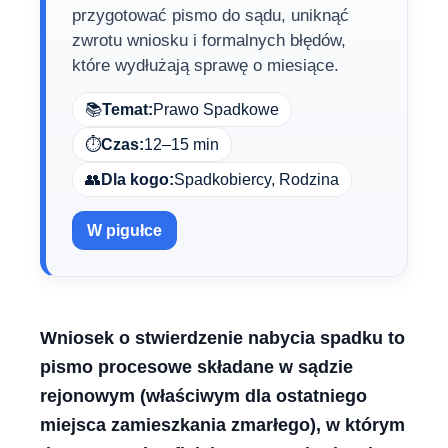
przygotować pismo do sądu, uniknąć
zwrotu wniosku i formalnych błędów,
które wydłużają sprawę o miesiące.
📚
Temat:
Prawo Spadkowe
⏱️
Czas:
12–15 min
👥
Dla kogo:
Spadkobiercy, Rodzina
W pigułce
Wniosek o stwierdzenie nabycia spadku to
pismo procesowe składane w sądzie
rejonowym (właściwym dla ostatniego
miejsca zamieszkania zmarłego), w którym