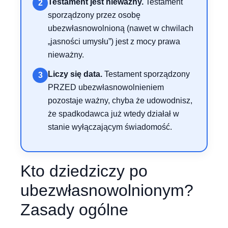
Testament jest nieważny.
Testament
2
sporządzony przez osobę
ubezwłasnowolnioną (nawet w chwilach
„jasności umysłu”) jest z mocy prawa
nieważny.
Liczy się data.
Testament sporządzony
3
PRZED ubezwłasnowolnieniem
pozostaje ważny, chyba że udowodnisz,
że spadkodawca już wtedy działał w
stanie wyłączającym świadomość.
Kto dziedziczy po
ubezwłasnowolnionym?
Zasady ogólne