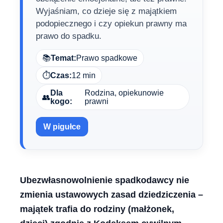
Wyjaśniam, co dzieje się z majątkiem
podopiecznego i czy opiekun prawny ma
prawo do spadku.
📚
Temat:
Prawo spadkowe
⏱️
Czas:
12 min
Dla
Rodzina, opiekunowie
👥
kogo:
prawni
W pigułce
Ubezwłasnowolnienie spadkodawcy nie
zmienia ustawowych zasad dziedziczenia –
majątek trafia do rodziny (małżonek,