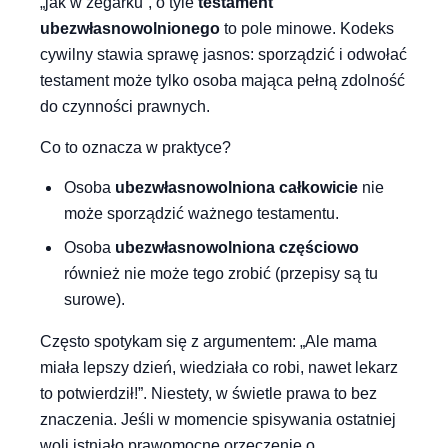
„jak w zegarku”, o tyle
testament
ubezwłasnowolnionego
to pole minowe. Kodeks
cywilny stawia sprawę jasnos: sporządzić i odwołać
testament może tylko osoba mająca pełną zdolność
do czynności prawnych.
Co to oznacza w praktyce?
Osoba
ubezwłasnowolniona całkowicie
nie
może sporządzić ważnego testamentu.
Osoba
ubezwłasnowolniona częściowo
również nie może tego zrobić (przepisy są tu
surowe).
Często spotykam się z argumentem: „Ale mama
miała lepszy dzień, wiedziała co robi, nawet lekarz
to potwierdził!”. Niestety, w świetle prawa to bez
znaczenia. Jeśli w momencie spisywania ostatniej
woli istniało prawomocne orzeczenie o